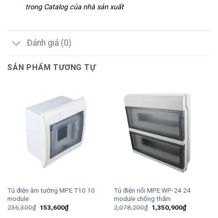
trong Catalog của nhà sản xuất
Đánh giá (0)
SẢN PHẨM TƯƠNG TỰ
Tủ điện âm tường MPE T10 10
Tủ điện nổi MPE WP-24 24
module
module chống thấm
Giá
Giá
Giá
Giá
236,300
₫
153,600
₫
2,078,200
₫
1,350,900
₫
gốc
hiện
gốc
hiện