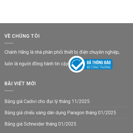
là:
tại
là:
tại
236,300₫.
là:
2,078,200₫.
là:
153,600₫.
1,350,900
VỀ CHÚNG TÔI
Chánh Hãng là nhà phân phối thiết bị điện chuyên nghiệp,
luôn là người đồng hành tin cậy
BÀI VIẾT MỚI
Bảng giá Cadivi cho đại lý tháng 11/2025
Bảng giá chiếu sáng dân dụng Paragon tháng 01/2025
Bảng giá Schneider tháng 01/2025