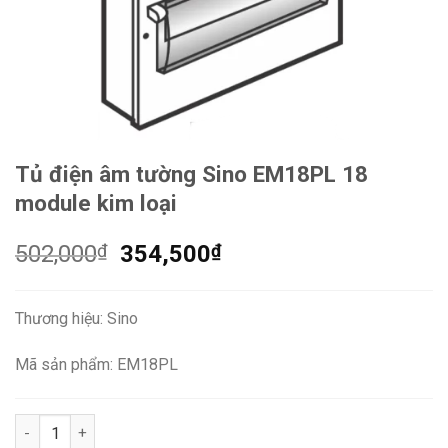
Tủ điện âm tường Sino EM18PL 18
module kim loại
Giá
Giá
502,000
₫
354,500
₫
gốc
hiện
là:
tại
Thương hiệu: Sino
502,000₫.
là:
354,500₫.
Mã sản phẩm: EM18PL
Tủ điện âm tường Sino EM18PL 18 module kim loại số lượng