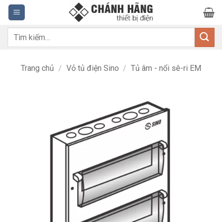
Bỏ
qua
nội
Tìm
dung
kiếm:
Trang chủ
/
Vỏ tủ điện Sino
/
Tủ âm - nổi sê-ri EM