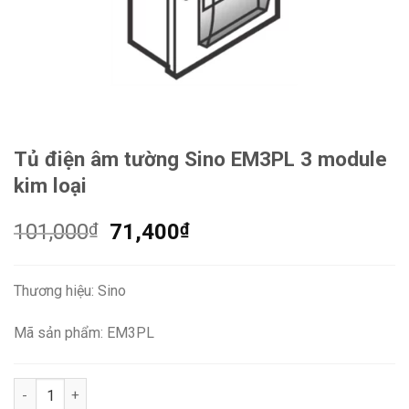
Tủ điện âm tường Sino EM3PL 3 module
kim loại
Giá
Giá
101,000
₫
71,400
₫
gốc
hiện
là:
tại
Thương hiệu: Sino
101,000₫.
là:
71,400₫.
Mã sản phẩm: EM3PL
Tủ điện âm tường Sino EM3PL 3 module kim loại số lượng