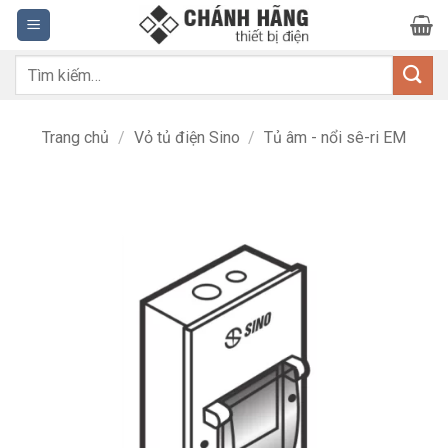
Bỏ
qua
nội
Tìm
dung
kiếm:
Trang chủ
/
Vỏ tủ điện Sino
/
Tủ âm - nổi sê-ri EM