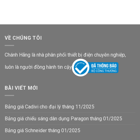
là:
tại
là:
tại
236,300₫.
là:
878,100₫.
là:
153,600₫.
570,800₫.
VỀ CHÚNG TÔI
Chánh Hãng là nhà phân phối thiết bị điện chuyên nghiệp,
luôn là người đồng hành tin cậy
BÀI VIẾT MỚI
Bảng giá Cadivi cho đại lý tháng 11/2025
Bảng giá chiếu sáng dân dụng Paragon tháng 01/2025
Bảng giá Schneider tháng 01/2025