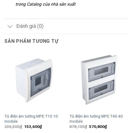
trong Catalog của nhà sản xuất
Đánh giá (0)
SẢN PHẨM TƯƠNG TỰ
Tủ điện âm tường MPE T10 10
Tủ điện âm tường MPE T40 40
module
module
Giá
Giá
Giá
Giá
236,300
₫
153,600
₫
878,100
₫
570,800
₫
gốc
hiện
gốc
hiện