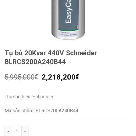
Tụ bù 20Kvar 440V Schneider
BLRCS200A240B44
Giá
Giá
5,995,000
₫
2,218,200
₫
gốc
hiện
là:
tại
Thương hiệu: Schneider
5,995,000₫.
là:
2,218,200₫.
Mã sản phẩm: BLRCS200A240B44
Tụ bù 20Kvar 440V Schneider BLRCS200A240B44 số lượng