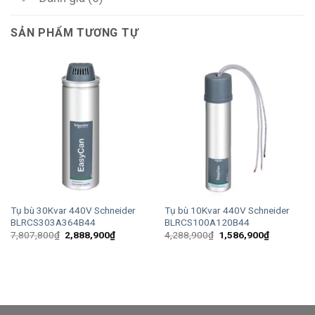
SẢN PHẨM TƯƠNG TỰ
Tụ bù 30Kvar 440V Schneider
Tụ bù 10Kvar 440V Schneider
BLRCS303A364B44
BLRCS100A120B44
Giá
Giá
Giá
Giá
7,807,800
₫
2,888,900
₫
4,288,900
₫
1,586,900
₫
gốc
hiện
gốc
hiện
là:
tại
là:
tại
7,807,800₫.
là:
4,288,900₫.
là:
2,888,900₫.
1,586,900