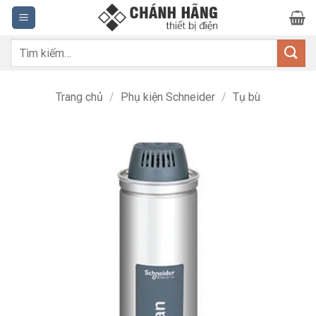
Bỏ
qua
nội
Tìm
dung
kiếm:
Trang chủ
/
Phụ kiện Schneider
/
Tụ bù