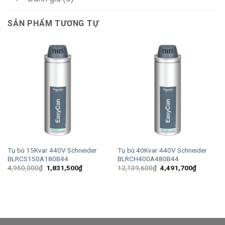
SẢN PHẨM TƯƠNG TỰ
Tụ bù 15Kvar 440V Schneider
Tụ bù 40Kvar 440V Schneider
BLRCS150A180B44
BLRCH400A480B44
Giá
Giá
Giá
Giá
4,950,000
₫
1,831,500
₫
12,139,600
₫
4,491,700
₫
gốc
hiện
gốc
hiện
là:
tại
là:
tại
4,950,000₫.
là:
12,139,600₫.
là:
1,831,500₫.
4,491,70