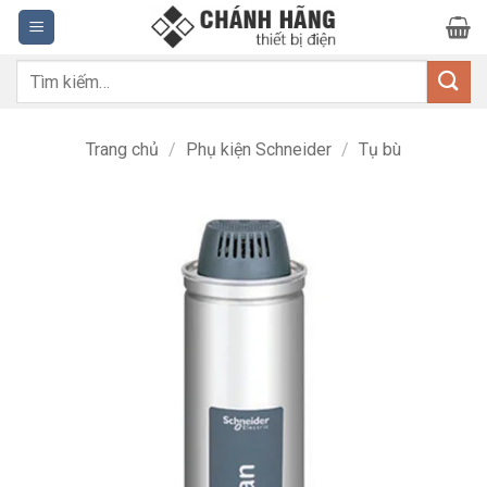
Bỏ
qua
nội
Tìm
dung
kiếm:
Trang chủ
/
Phụ kiện Schneider
/
Tụ bù