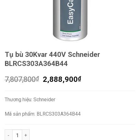
Tụ bù 30Kvar 440V Schneider
BLRCS303A364B44
Giá
Giá
7,807,800
₫
2,888,900
₫
gốc
hiện
là:
tại
Thương hiệu: Schneider
7,807,800₫.
là:
2,888,900₫.
Mã sản phẩm: BLRCS303A364B44
Tụ bù 30Kvar 440V Schneider BLRCS303A364B44 số lượng