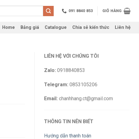
091 8840 853
GIỎ HÀNG
Home
Bảng giá
Catalogue
Chia sẻ kiến thức
Liên hệ
LIÊN HỆ VỚI CHÚNG TÔI
Zalo:
0918840853
Telegram:
0853105206
Email:
chanhhang.ct@gmail.com
THÔNG TIN NÊN BIẾT
Hướng dẫn thanh toán