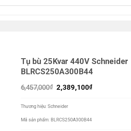
Tụ bù 25Kvar 440V Schneider
BLRCS250A300B44
Giá
Giá
6,457,000
₫
2,389,100
₫
gốc
hiện
là:
tại
Thương hiệu: Schneider
6,457,000₫.
là:
2,389,100₫.
Mã sản phẩm: BLRCS250A300B44