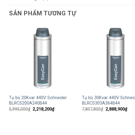
SẢN PHẨM TƯƠNG TỰ
+
+
Tụ bù 20Kvar 440V Schneider
Tụ bù 30Kvar 440V Schnei
BLRCS200A240B44
BLRCS303A364B44
Giá
Giá
Giá
Giá
5,995,000
₫
2,218,200
₫
7,807,800
₫
2,888,900
₫
gốc
hiện
gốc
hiện
là:
tại
là:
tại
5,995,000₫.
là:
7,807,800₫.
là:
2,218,200₫.
2,88