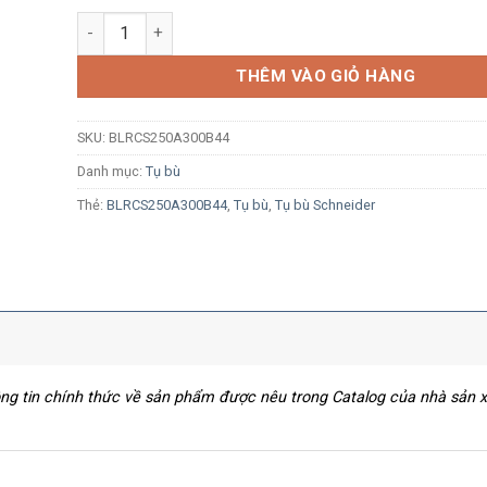
Tụ bù 25Kvar 440V Schneider BLRCS250A300B44 số lư
THÊM VÀO GIỎ HÀNG
SKU:
BLRCS250A300B44
Danh mục:
Tụ bù
Thẻ:
BLRCS250A300B44
,
Tụ bù
,
Tụ bù Schneider
hông tin chính thức về sản phẩm được nêu trong Catalog của nhà sản 