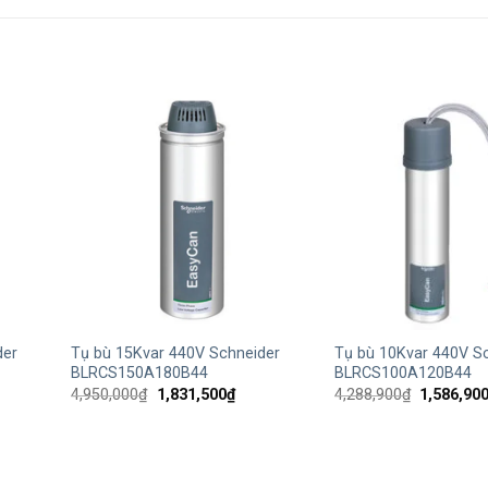
+
+
der
Tụ bù 15Kvar 440V Schneider
Tụ bù 10Kvar 440V S
BLRCS150A180B44
BLRCS100A120B44
Giá
Giá
Giá
4,950,000
₫
1,831,500
₫
4,288,900
₫
1,586,90
gốc
hiện
gốc
là:
tại
là:
4,950,000₫.
là:
4,288,900
8,900₫.
1,831,500₫.