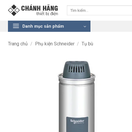
Bỏ
Tìm
qua
kiếm:
nội
dung
Danh mục sản phẩm
Trang chủ
/
Phụ kiện Schneider
/
Tụ bù