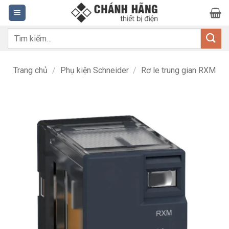
Bỏ
qua
nội
Tìm
dung
kiếm:
Trang chủ
/
Phụ kiện Schneider
/
Rơ le trung gian RXM