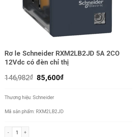
Rơ le Schneider RXM2LB2JD 5A 2CO
12Vdc có đèn chỉ thị
Giá
Giá
146,982
₫
85,600
₫
gốc
hiện
là:
tại
Thương hiệu: Schneider
146,982₫.
là:
85,600₫.
Mã sản phẩm: RXM2LB2JD
Rơ le Schneider RXM2LB2JD 5A 2CO 12Vdc có đèn chỉ thị số l