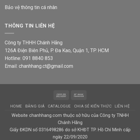
Bảo vệ thông tin
cá nhân
THÔNG TIN LIÊN HỆ
Công ty THHH Chánh Hãng
126A Điện Biên Phủ, P. Đa Kao, Quận 1, TP. HCM
Hotline: 091 8840 853
Email: chanhhang.ct@gmail.com
Cash
Bank
On
Transfer
HOME
BẢNG GIÁ
CATALOGUE
CHIA SẺ KIẾN THỨC
LIÊN HỆ
Delivery
Website chanhhang.com thuộc sở hữu của Công ty TNHH
Chánh Hãng
Giấy ĐKDN số 0316498286 do sở KHĐT TP. Hồ Chí Minh cấp
ngày 22/09/2020