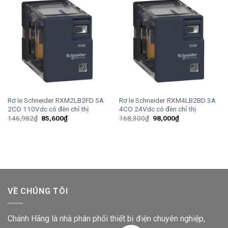
Rơ le Schneider RXM2LB2FD 5A
Rơ le Schneider RXM4LB2BD 3A
2CO 110Vdc có đèn chỉ thị
4CO 24Vdc có đèn chỉ thị
Giá
Giá
Giá
Giá
146,982
₫
85,600
₫
168,300
₫
98,000
₫
gốc
hiện
gốc
hiện
là:
tại
là:
tại
146,982₫.
là:
168,300₫.
là:
85,600₫.
98,000₫.
VỀ CHÚNG TÔI
Chánh Hãng là nhà phân phối thiết bị điện chuyên nghiệp,