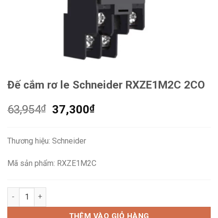
Đế cắm rơ le Schneider RXZE1M2C 2CO
Giá
Giá
63,954
₫
37,300
₫
gốc
hiện
là:
tại
Thương hiệu: Schneider
63,954₫.
là:
37,300₫.
Mã sản phẩm: RXZE1M2C
Đế cắm rơ le Schneider RXZE1M2C 2CO số lượng
THÊM VÀO GIỎ HÀNG