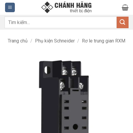
Bỏ
qua
nội
Tìm
dung
kiếm:
Trang chủ
/
Phụ kiện Schneider
/
Rơ le trung gian RXM