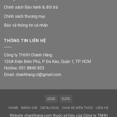
Chính sách Bảo hành & đổi trả
Chính sách thương mại
Bảo vệ thông tin
cá nhân
THÔNG TIN LIÊN HỆ
Công ty THHH Chánh Hãng
126A Điện Biên Phủ, P. Đa Kao, Quận 1, TP. HCM
Hotline: 091 8840 853
Email: chanhhang.ct@gmail.com
Cash
Bank
On
Transfer
HOME
BẢNG GIÁ
CATALOGUE
CHIA SẺ KIẾN THỨC
LIÊN HỆ
Delivery
Website chanhhang.com thuộc sở hữu của Công ty TNHH