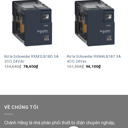
Rơ le Schneider RXM2LB1BD 5A
Rơ le Schneider RXM4LB1B7 3A
2CO 24Vdc
4CO 24Vac
Giá
Giá
Giá
Giá
134,640
₫
78,400
₫
161,568
₫
94,100
₫
gốc
hiện
gốc
hiện
là:
tại
là:
tại
134,640₫.
là:
161,568₫.
là:
78,400₫.
94,100₫.
VỀ CHÚNG TÔI
Chánh Hãng là nhà phân phối thiết bị điện chuyên nghiệp,