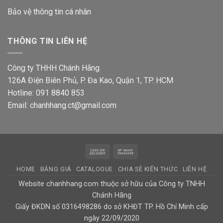
Bảo vệ thông tin
cá nhân
THÔNG TIN LIÊN HỆ
Công ty THHH Chánh Hãng
126A Điện Biên Phủ, P. Đa Kao, Quận 1, TP. HCM
Hotline: 091 8840 853
Email: chanhhang.ct@gmail.com
Cash
Bank
On
Transfer
HOME
BẢNG GIÁ
CATALOGUE
CHIA SẺ KIẾN THỨC
LIÊN HỆ
Delivery
Website chanhhang.com thuộc sở hữu của Công ty TNHH
Chánh Hãng
Giấy ĐKDN số 0316498286 do sở KHĐT TP. Hồ Chí Minh cấp
ngày 22/09/2020