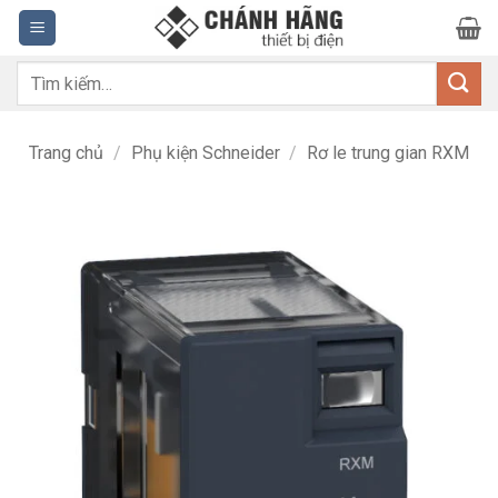
Bỏ
qua
nội
Tìm
dung
kiếm:
Trang chủ
/
Phụ kiện Schneider
/
Rơ le trung gian RXM