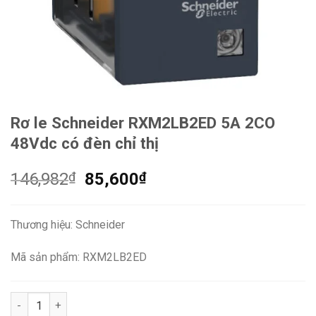
Rơ le Schneider RXM2LB2ED 5A 2CO
48Vdc có đèn chỉ thị
Giá
Giá
146,982
₫
85,600
₫
gốc
hiện
là:
tại
Thương hiệu: Schneider
146,982₫.
là:
85,600₫.
Mã sản phẩm: RXM2LB2ED
Rơ le Schneider RXM2LB2ED 5A 2CO 48Vdc có đèn chỉ thị số l