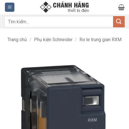
Bỏ
qua
nội
Tìm
dung
kiếm:
Trang chủ
/
Phụ kiện Schneider
/
Rơ le trung gian RXM