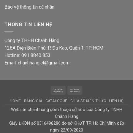
Bảo vệ thông tin
cá nhân
THÔNG TIN LIÊN HỆ
Công ty THHH Chánh Hãng
126A Điện Biên Phủ, P. Đa Kao, Quận 1, TP. HCM
Hotline: 091 8840 853
Email: chanhhang.ct@gmail.com
Cash
Bank
On
Transfer
HOME
BẢNG GIÁ
CATALOGUE
CHIA SẺ KIẾN THỨC
LIÊN HỆ
Delivery
Website chanhhang.com thuộc sở hữu của Công ty TNHH
Chánh Hãng
Giấy ĐKDN số 0316498286 do sở KHĐT TP. Hồ Chí Minh cấp
ngày 22/09/2020