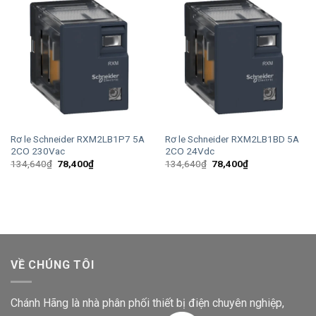
Rơ le Schneider RXM2LB1P7 5A
Rơ le Schneider RXM2LB1BD 5A
2CO 230Vac
2CO 24Vdc
Giá
Giá
Giá
Giá
134,640
₫
78,400
₫
134,640
₫
78,400
₫
gốc
hiện
gốc
hiện
là:
tại
là:
tại
134,640₫.
là:
134,640₫.
là:
78,400₫.
78,400₫.
VỀ CHÚNG TÔI
Chánh Hãng là nhà phân phối thiết bị điện chuyên nghiệp,