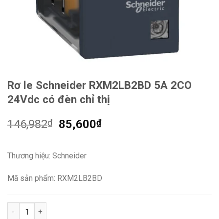
Rơ le Schneider RXM2LB2BD 5A 2CO
24Vdc có đèn chỉ thị
Giá
Giá
146,982
₫
85,600
₫
gốc
hiện
là:
tại
Thương hiệu: Schneider
146,982₫.
là:
85,600₫.
Mã sản phẩm: RXM2LB2BD
Rơ le Schneider RXM2LB2BD 5A 2CO 24Vdc có đèn chỉ thị số l