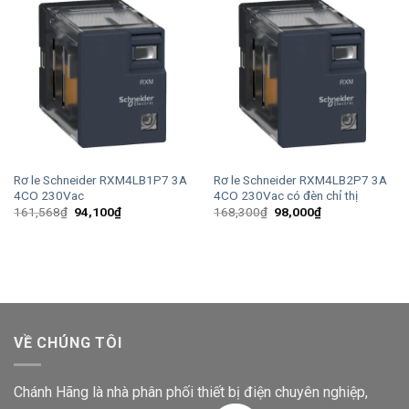
Rơ le Schneider RXM4LB1P7 3A
Rơ le Schneider RXM4LB2P7 3A
4CO 230Vac
4CO 230Vac có đèn chỉ thị
Giá
Giá
Giá
Giá
161,568
₫
94,100
₫
168,300
₫
98,000
₫
gốc
hiện
gốc
hiện
là:
tại
là:
tại
161,568₫.
là:
168,300₫.
là:
94,100₫.
98,000₫.
VỀ CHÚNG TÔI
Chánh Hãng là nhà phân phối thiết bị điện chuyên nghiệp,