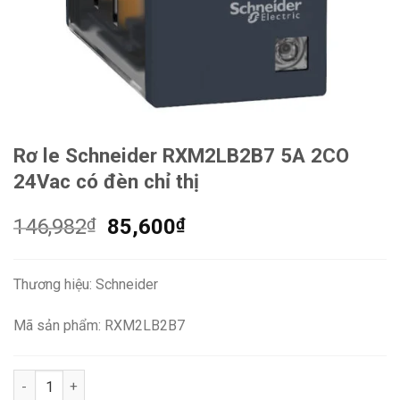
Rơ le Schneider RXM2LB2B7 5A 2CO
24Vac có đèn chỉ thị
Giá
Giá
146,982
₫
85,600
₫
gốc
hiện
là:
tại
Thương hiệu: Schneider
146,982₫.
là:
85,600₫.
Mã sản phẩm: RXM2LB2B7
Rơ le Schneider RXM2LB2B7 5A 2CO 24Vac có đèn chỉ thị số l