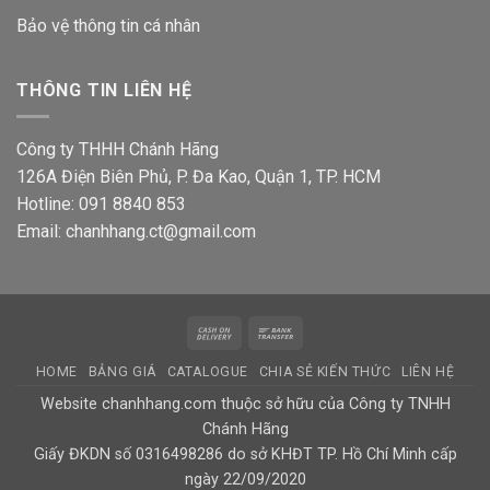
Bảo vệ thông tin
cá nhân
THÔNG TIN LIÊN HỆ
Công ty THHH Chánh Hãng
126A Điện Biên Phủ, P. Đa Kao, Quận 1, TP. HCM
Hotline: 091 8840 853
Email: chanhhang.ct@gmail.com
Cash
Bank
On
Transfer
HOME
BẢNG GIÁ
CATALOGUE
CHIA SẺ KIẾN THỨC
LIÊN HỆ
Delivery
Website chanhhang.com thuộc sở hữu của Công ty TNHH
Chánh Hãng
Giấy ĐKDN số 0316498286 do sở KHĐT TP. Hồ Chí Minh cấp
ngày 22/09/2020