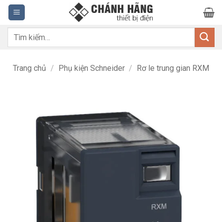
Bỏ
qua
nội
Tìm
dung
kiếm:
Trang chủ
/
Phụ kiện Schneider
/
Rơ le trung gian RXM