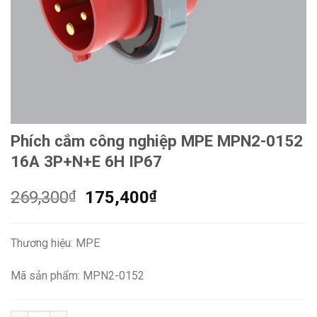
Phích cắm công nghiệp MPE MPN2-0152
16A 3P+N+E 6H IP67
Giá
Giá
269,300
₫
175,400
₫
gốc
hiện
là:
tại
Thương hiệu: MPE
269,300₫.
là:
175,400₫.
Mã sản phẩm: MPN2-0152