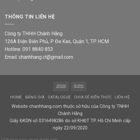
THÔNG TIN LIÊN HỆ
Công ty THHH Chánh Hãng
126A Điện Biên Phủ, P. Đa Kao, Quận 1, TP. HCM
Hotline: 091 8840 853
Email: chanhhang.ct@gmail.com
Cash
Bank
On
Transfer
HOME
BẢNG GIÁ
CATALOGUE
CHIA SẺ KIẾN THỨC
LIÊN HỆ
Delivery
Website chanhhang.com thuộc sở hữu của Công ty TNHH
Chánh Hãng
Giấy ĐKDN số 0316498286 do sở KHĐT TP. Hồ Chí Minh cấp
ngày 22/09/2020