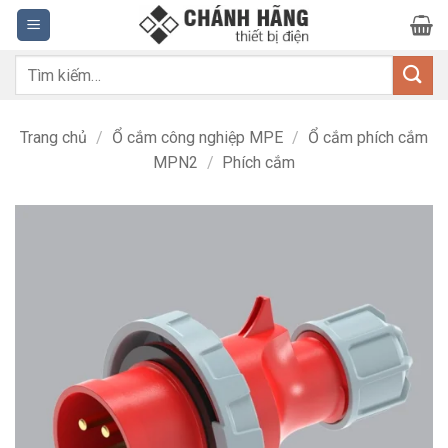
Bỏ
qua
nội
Tìm
dung
kiếm:
Trang chủ
/
Ổ cắm công nghiệp MPE
/
Ổ cắm phích cắm
MPN2
/
Phích cắm