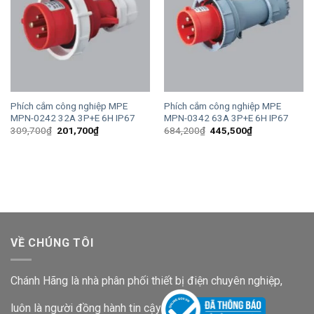
Phích cắm công nghiệp MPE
Phích cắm công nghiệp MPE
MPN-0242 32A 3P+E 6H IP67
MPN-0342 63A 3P+E 6H IP67
Giá
Giá
Giá
Giá
309,700
₫
201,700
₫
684,200
₫
445,500
₫
gốc
hiện
gốc
hiện
là:
tại
là:
tại
309,700₫.
là:
684,200₫.
là:
201,700₫.
445,500₫.
VỀ CHÚNG TÔI
Chánh Hãng là nhà phân phối thiết bị điện chuyên nghiệp,
luôn là người đồng hành tin cậy