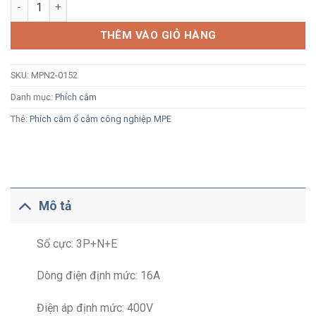
Phích cắm công nghiệp MPE MPN2-0152 16A 3P+N+E 6H IP67 s
THÊM VÀO GIỎ HÀNG
SKU:
MPN2-0152
Danh mục:
Phích cắm
Thẻ:
Phích cắm ổ cắm công nghiệp MPE
Mô tả
Số cực: 3P+N+E
Dòng điện định mức: 16A
Điện áp định mức: 400V