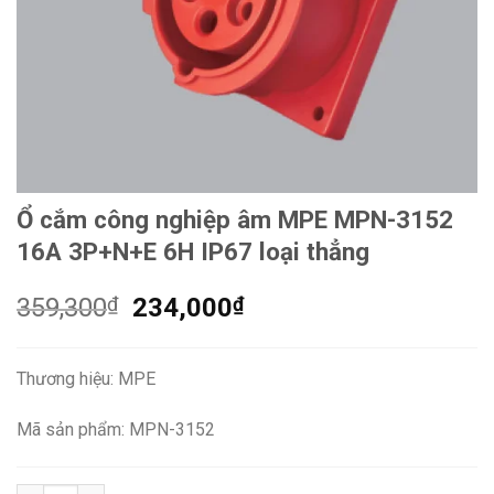
Ổ cắm công nghiệp âm MPE MPN-3152
16A 3P+N+E 6H IP67 loại thẳng
Giá
Giá
359,300
₫
234,000
₫
gốc
hiện
là:
tại
Thương hiệu: MPE
359,300₫.
là:
234,000₫.
Mã sản phẩm: MPN-3152