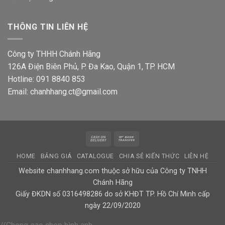
THÔNG TIN LIÊN HỆ
Công ty THHH Chánh Hãng
126A Điện Biên Phủ, P. Đa Kao, Quận 1, TP. HCM
Hotline: 091 8840 853
Email: chanhhang.ct@gmail.com
Cash
Bank
On
Transfer
HOME
BẢNG GIÁ
CATALOGUE
CHIA SẺ KIẾN THỨC
LIÊN HỆ
Delivery
Website chanhhang.com thuộc sở hữu của Công ty TNHH
Chánh Hãng
Giấy ĐKDN số 0316498286 do sở KHĐT TP. Hồ Chí Minh cấp
ngày 22/09/2020