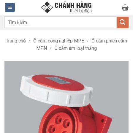
Bỏ
qua
nội
Tìm
dung
kiếm:
Trang chủ
/
Ổ cắm công nghiệp MPE
/
Ổ cắm phích cắm
MPN
/
Ổ cắm âm loại thẳng