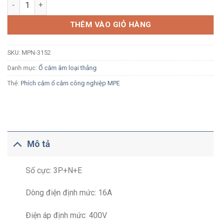
Ổ cắm công nghiệp âm MPE MPN-3152 16A 3P+N+E 6H IP67 loại
THÊM VÀO GIỎ HÀNG
SKU:
MPN-3152
Danh mục:
Ổ cắm âm loại thẳng
Thẻ:
Phích cắm ổ cắm công nghiệp MPE
Mô tả
Số cực: 3P+N+E
Dòng điện định mức: 16A
Điện áp định mức: 400V