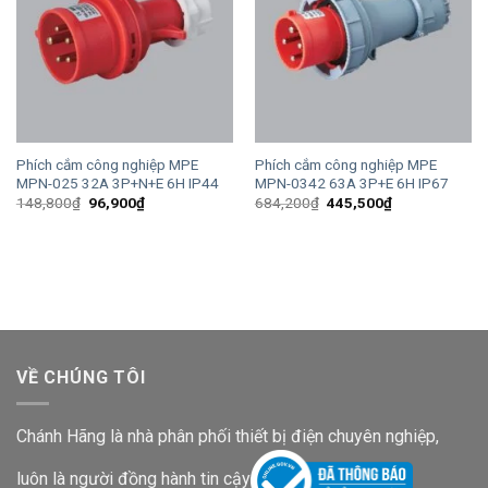
Phích cắm công nghiệp MPE
Phích cắm công nghiệp MPE
MPN-025 32A 3P+N+E 6H IP44
MPN-0342 63A 3P+E 6H IP67
Giá
Giá
Giá
Giá
148,800
₫
96,900
₫
684,200
₫
445,500
₫
gốc
hiện
gốc
hiện
là:
tại
là:
tại
148,800₫.
là:
684,200₫.
là:
96,900₫.
445,500₫.
VỀ CHÚNG TÔI
Chánh Hãng là nhà phân phối thiết bị điện chuyên nghiệp,
luôn là người đồng hành tin cậy