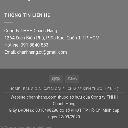
THÔNG TIN LIÊN HỆ
Công ty THHH Chánh Hãng
126A Điện Biên Phủ, P. Đa Kao, Quận 1, TP. HCM
Hotline: 091 8840 853
Email: chanhhang.ct@gmail.com
Cash
Bank
On
Transfer
HOME
BẢNG GIÁ
CATALOGUE
CHIA SẺ KIẾN THỨC
LIÊN HỆ
Delivery
Website chanhhang.com thuộc sở hữu của Công ty TNHH
Chánh Hãng
Giấy ĐKDN số 0316498286 do sở KHĐT TP. Hồ Chí Minh cấp
ngày 22/09/2020