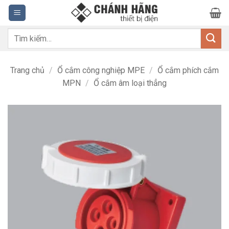
Bỏ
qua
nội
Tìm
dung
kiếm:
Trang chủ
/
Ổ cắm công nghiệp MPE
/
Ổ cắm phích cắm
MPN
/
Ổ cắm âm loại thẳng