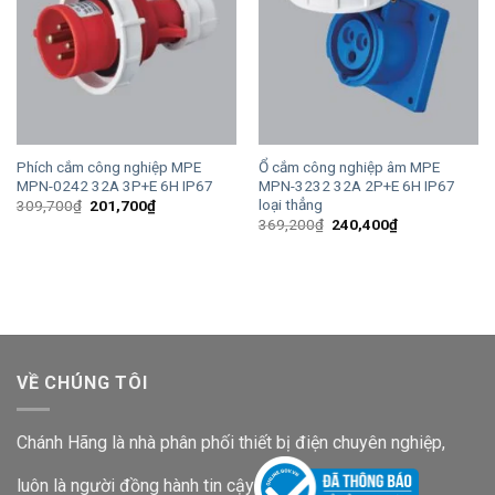
Phích cắm công nghiệp MPE
Ổ cắm công nghiệp âm MPE
MPN-0242 32A 3P+E 6H IP67
MPN-3232 32A 2P+E 6H IP67
loại thẳng
Giá
Giá
309,700
₫
201,700
₫
gốc
hiện
Giá
Giá
369,200
₫
240,400
₫
là:
tại
gốc
hiện
309,700₫.
là:
là:
tại
201,700₫.
369,200₫.
là:
240,400₫.
VỀ CHÚNG TÔI
Chánh Hãng là nhà phân phối thiết bị điện chuyên nghiệp,
luôn là người đồng hành tin cậy