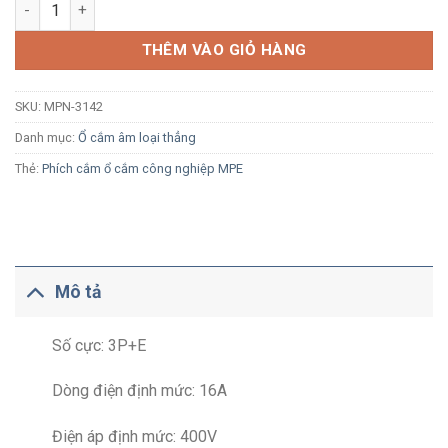
Ổ cắm công nghiệp âm MPE MPN-3142 16A 3P+E 6H IP67 loại t
THÊM VÀO GIỎ HÀNG
SKU:
MPN-3142
Danh mục:
Ổ cắm âm loại thẳng
Thẻ:
Phích cắm ổ cắm công nghiệp MPE
Mô tả
Số cực: 3P+E
Dòng điện định mức: 16A
Điện áp định mức: 400V