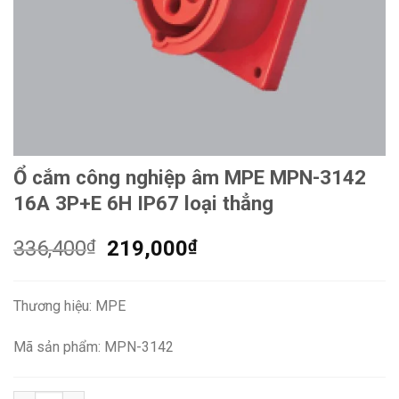
Ổ cắm công nghiệp âm MPE MPN-3142
16A 3P+E 6H IP67 loại thẳng
Giá
Giá
336,400
₫
219,000
₫
gốc
hiện
là:
tại
Thương hiệu: MPE
336,400₫.
là:
219,000₫.
Mã sản phẩm: MPN-3142