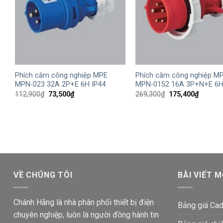
+
+
Phích cắm công nghiệp MPE
Phích cắm công nghiệp M
MPN-023 32A 2P+E 6H IP44
MPN-0152 16A 3P+N+E 6H
Giá
Giá
Giá
Giá
112,900
₫
73,500
₫
269,300
₫
175,400
₫
gốc
hiện
gốc
hiện
là:
tại
là:
tại
112,900₫.
là:
269,300₫.
là:
73,500₫.
175,400
VỀ CHÚNG TÔI
BÀI VIẾT M
Chánh Hãng là nhà phân phối thiết bị điện
Bảng giá Cad
chuyên nghiệp, luôn là người đồng hành tin