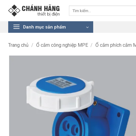
Bỏ
Tìm
qua
kiếm:
nội
dung
Danh mục sản phẩm
Trang chủ
/
Ổ cắm công nghiệp MPE
/
Ổ cắm phích cắm