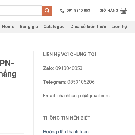
091 8840 853
GIỎ HÀNG
Home
Bảng giá
Catalogue
Chia sẻ kiến thức
Liên hệ
LIÊN HỆ VỚI CHÚNG TÔI
MPN-
Zalo:
0918840853
hẳng
Telegram:
0853105206
Email:
chanhhang.ct@gmail.com
THÔNG TIN NÊN BIẾT
Hướng dẫn thanh toán