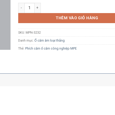
Ổ cắm công nghiệp âm MPE MPN-3232 32A 2P+E 6H IP6
THÊM VÀO GIỎ HÀNG
SKU:
MPN-3232
Danh mục:
Ổ cắm âm loại thẳng
Thẻ:
Phích cắm ổ cắm công nghiệp MPE