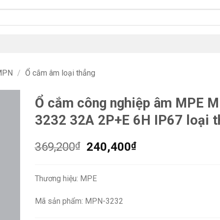
 MPN
/
Ổ cắm âm loại thẳng
Ổ cắm công nghiệp âm MPE 
3232 32A 2P+E 6H IP67 loại t
Giá
Giá
369,200
₫
240,400
₫
gốc
hiện
là:
tại
Thương hiệu: MPE
369,200₫.
là:
240,400₫.
Mã sản phẩm: MPN-3232