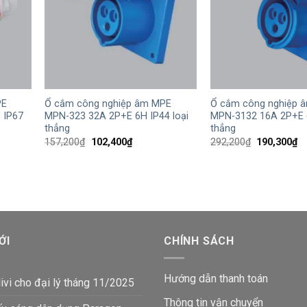
+
+
PE
Ổ cắm công nghiệp âm MPE
Ổ cắm công nghiệp 
 IP67
MPN-323 32A 2P+E 6H IP44 loại
MPN-3132 16A 2P+E 6
thẳng
thẳng
Giá
Giá
Giá
Gi
157,200
₫
102,400
₫
292,200
₫
190,300
₫
gốc
hiện
gốc
hi
là:
tại
là:
tạ
₫.
157,200₫.
là:
292,200₫.
là:
102,400₫.
19
ỚI
CHÍNH SÁCH
Hướng dẫn thanh toán
ivi cho đại lý tháng 11/2025
Thông tin vận chuyển