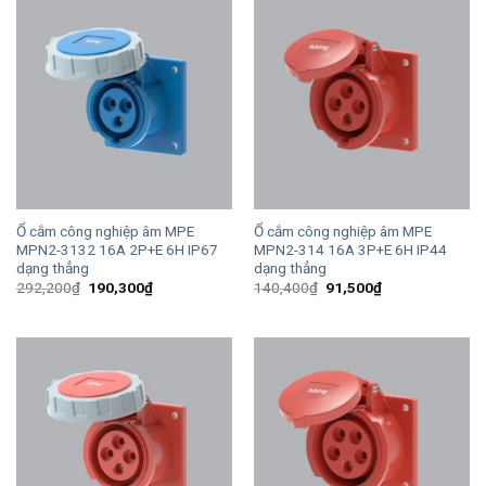
Ổ cắm công nghiệp âm MPE
Ổ cắm công nghiệp âm MPE
MPN2-3132 16A 2P+E 6H IP67
MPN2-314 16A 3P+E 6H IP44
dạng thẳng
dạng thẳng
Giá
Giá
Giá
Giá
292,200
₫
190,300
₫
140,400
₫
91,500
₫
gốc
hiện
gốc
hiện
là:
tại
là:
tại
292,200₫.
là:
140,400₫.
là:
190,300₫.
91,500₫.