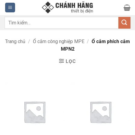
Bỏ
qua
nội
Tìm
dung
kiếm:
Trang chủ
/
Ổ cắm công nghiệp MPE
/
Ổ cắm phích cắm
MPN2
LỌC