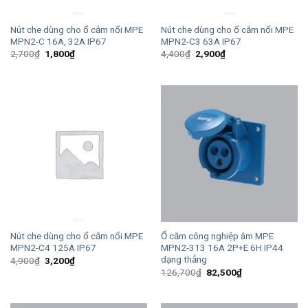
Nút che dùng cho ổ cắm nổi MPE
Nút che dùng cho ổ cắm nổi MPE
MPN2-C 16A, 32A IP67
MPN2-C3 63A IP67
Giá
Giá
Giá
Giá
2,700
₫
1,800
₫
4,400
₫
2,900
₫
gốc
hiện
gốc
hiện
là:
tại
là:
tại
2,700₫.
là:
4,400₫.
là:
1,800₫.
2,900₫.
Nút che dùng cho ổ cắm nổi MPE
Ổ cắm công nghiệp âm MPE
MPN2-C4 125A IP67
MPN2-313 16A 2P+E 6H IP44
dạng thẳng
Giá
Giá
4,900
₫
3,200
₫
gốc
hiện
Giá
Giá
126,700
₫
82,500
₫
là:
tại
gốc
hiện
4,900₫.
là:
là:
tại
3,200₫.
126,700₫.
là:
82,500₫.