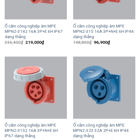
Ổ cắm công nghiệp âm MPE
Ổ cắm công nghiệp âm MPE
MPN2-3142 16A 3P+E 6H IP67
MPN2-315 16A 3P+N+E 6H IP44
dạng thẳng
dạng thẳng
Giá
Giá
Giá
Giá
336,400
₫
219,000
₫
148,800
₫
96,900
₫
gốc
hiện
gốc
hiện
là:
tại
là:
tại
336,400₫.
là:
148,800₫.
là:
219,000₫.
96,900₫.
Ổ cắm công nghiệp âm MPE
Ổ cắm công nghiệp âm MPE
MPN2-3152 16A 3P+N+E 6H
MPN2-323 32A 2P+E 6H IP44
IP67 dạng thẳng
dạng thẳng