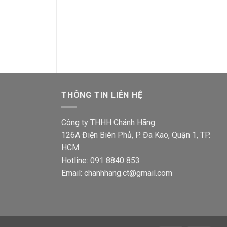
Ổ cắm đa năng Sino S18UAM có
Mặt 2 lổ Sino S
màn che
Giá
12,500
₫
10,000
gốc
Giá
Giá
41,800
₫
33,300
₫
là:
gốc
hiện
12,500
là:
tại
00₫.
41,800₫.
là:
33,300₫.
THÔNG TIN LIÊN HỆ
Công ty THHH Chánh Hãng
126A Điện Biên Phủ, P. Đa Kao, Quận 1, TP.
HCM
Hotline: 091 8840 853
Email: chanhhang.ct@gmail.com