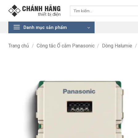
Bỏ
Tìm
qua
kiếm:
nội
dung
Danh mục sản phẩm
Trang chủ
/
Công tắc Ổ cắm Panasonic
/
Dòng Halumie
/