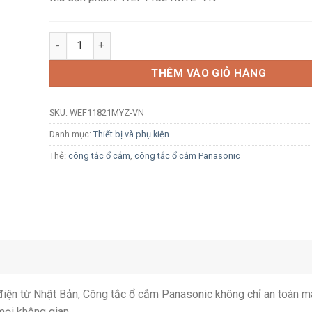
Ổ cắm sạc USB 2 cổng Panasonic WEF11821MYZ-VN và
THÊM VÀO GIỎ HÀNG
SKU:
WEF11821MYZ-VN
Danh mục:
Thiết bị và phụ kiện
Thẻ:
công tắc ổ cắm
,
công tắc ổ cắm Panasonic
ị điện từ Nhật Bản, Công tắc ổ cắm Panasonic không chỉ an toàn m
mọi không gian