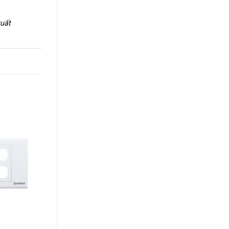
xuất
+
+