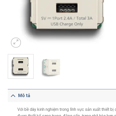
Mô tả
Với bề dày kinh nghiệm trong lĩnh vực sản xuất thiết b
được thiết kế sang trọng, đằng cấp, trang nhã hòa hợp 