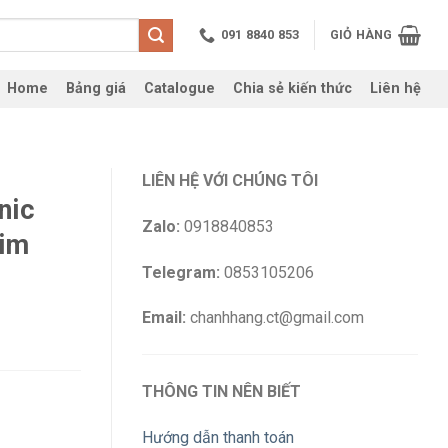
091 8840 853
GIỎ HÀNG
Home
Bảng giá
Catalogue
Chia sẻ kiến thức
Liên hệ
LIÊN HỆ VỚI CHÚNG TÔI
nic
Zalo:
0918840853
im
Telegram:
0853105206
Email:
chanhhang.ct@gmail.com
THÔNG TIN NÊN BIẾT
Hướng dẫn thanh toán