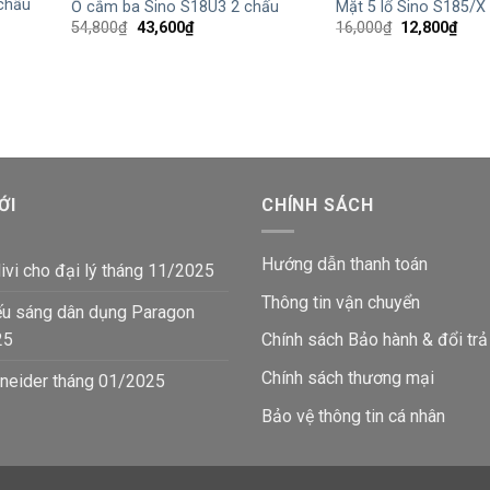
chấu
Ổ cắm ba Sino S18U3 2 chấu
Mặt 5 lổ Sino S185/X
Giá
Giá
Giá
Giá
54,800
₫
43,600
₫
16,000
₫
12,800
₫
gốc
hiện
gốc
hiện
là:
tại
là:
tại
54,800₫.
là:
16,000₫.
là:
43,600₫.
12,8
ỚI
CHÍNH SÁCH
Hướng dẫn thanh toán
ivi cho đại lý tháng 11/2025
Thông tin vận chuyển
ếu sáng dân dụng Paragon
25
Chính sách Bảo hành & đổi trả
Chính sách thương mại
neider tháng 01/2025
Bảo vệ thông tin
cá nhân