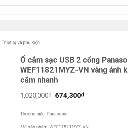
Thiết bị và phụ kiện
Ổ cắm sạc USB 2 cổng Panaso
WEF11821MYZ-VN vàng ánh k
cắm nhanh
Giá
Giá
1,020,000
₫
674,300
₫
gốc
hiện
là:
tại
Thương hiệu: Panasonic
1,020,000₫.
là:
674,300₫.
Mã sản phẩm: WEF11821MYZ-VN