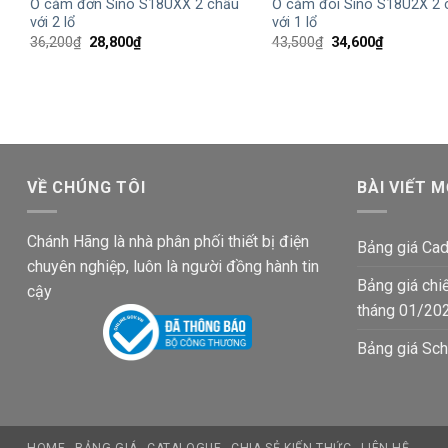
Ổ cắm đơn Sino S18UXX 2 chấu
Ổ cắm đôi Sino S18U2X 2 
với 2 lổ
với 1 lổ
Giá
Giá
Giá
Giá
36,200
₫
28,800
₫
43,500
₫
34,600
₫
gốc
hiện
gốc
hiện
là:
tại
là:
tại
36,200₫.
là:
43,500₫.
là:
28,800₫.
34,600₫.
VỀ CHÚNG TÔI
BÀI VIẾT M
Chánh Hãng là nhà phân phối thiết bị điện
Bảng giá Cad
chuyên nghiệp, luôn là người đồng hành tin
Bảng giá chi
cậy
tháng 01/20
Bảng giá Sch