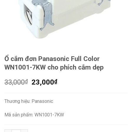
Ổ cắm đơn Panasonic Full Color
WN1001-7KW cho phích cắm dẹp
Giá
Giá
33,000
₫
23,000
₫
gốc
hiện
là:
tại
Thương hiệu: Panasonic
33,000₫.
là:
23,000₫.
Mã sản phẩm: WN1001-7KW