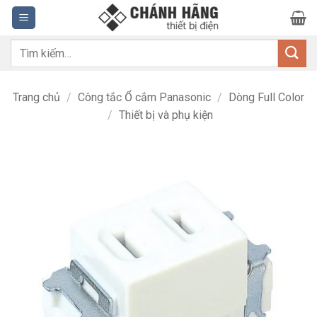
Bỏ
qua
nội
Tìm
dung
kiếm:
Trang chủ
/
Công tắc Ổ cắm Panasonic
/
Dòng Full Color
/
Thiết bị và phụ kiện