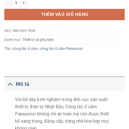
Ổ cắm đơn Panasonic Full Color WN1001-7KW cho phích cắm d
THÊM VÀO GIỎ HÀNG
SKU:
WN1001-7KW
Danh mục:
Thiết bị và phụ kiện
Thẻ:
công tắc ổ cắm
,
công tắc ổ cắm Panasonic
Mô tả
Với bề dày kinh nghiệm trong lĩnh vực sản xuất
thiết bị điện từ Nhật Bản, Công tắc ổ cắm
Panasonic không chỉ an toàn mà còn được thiết
kế sang trọng, đằng cấp, trang nhã hòa hợp mọi
không gian