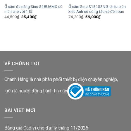
Ổ cắm đa năng Sino S18UAMX có
Ổ cắm Sino S1815SN 3 chấu tròn
màn che với 1 lổ
kiểu Anh có công tắc và đèn báo
Giá
Giá
Giá
Giá
44,500
₫
35,400
₫
74,200
₫
59,000
₫
gốc
hiện
gốc
hiện
là:
tại
là:
tại
44,500₫.
là:
74,200₫.
là:
35,400₫.
59,000₫.
VỀ CHÚNG TÔI
Chánh Hãng là nhà phân phối thiết bị điện chuyên nghiệp,
luôn là người đồng hành tin cậy
BÀI VIẾT MỚI
Bảng giá Cadivi cho đại lý tháng 11/2025