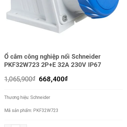
Ổ cắm công nghiệp nổi Schneider
PKF32W723 2P+E 32A 230V IP67
Giá
Giá
1,065,900
₫
668,400
₫
gốc
hiện
là:
tại
Thương hiệu: Schneider
1,065,900₫.
là:
668,400₫.
Mã sản phẩm: PKF32W723