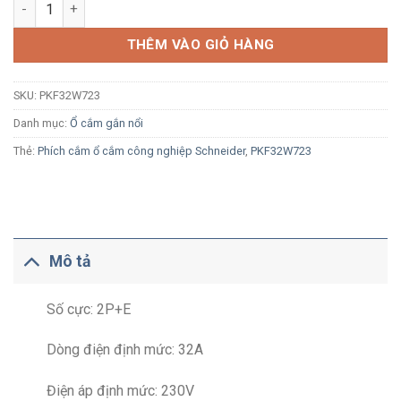
Ổ cắm công nghiệp nổi Schneider PKF32W723 2P+E 32A 230V I
THÊM VÀO GIỎ HÀNG
SKU:
PKF32W723
Danh mục:
Ổ cắm gắn nổi
Thẻ:
Phích cắm ổ cắm công nghiệp Schneider
,
PKF32W723
Mô tả
Số cực: 2P+E
Dòng điện định mức: 32A
Điện áp định mức: 230V