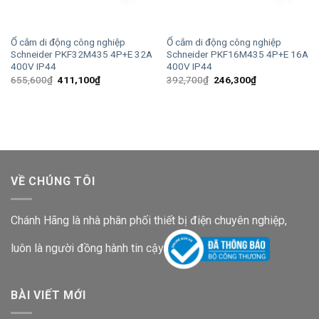
Ổ cắm di động công nghiệp
Ổ cắm di động công nghiệp
Schneider PKF32M435 4P+E 32A
Schneider PKF16M435 4P+E 16A
400V IP44
400V IP44
Giá
Giá
Giá
Giá
655,600
₫
411,100
₫
392,700
₫
246,300
₫
gốc
hiện
gốc
hiện
là:
tại
là:
tại
655,600₫.
là:
392,700₫.
là:
411,100₫.
246,300₫.
VỀ CHÚNG TÔI
Chánh Hãng là nhà phân phối thiết bị điện chuyên nghiệp,
luôn là người đồng hành tin cậy
BÀI VIẾT MỚI