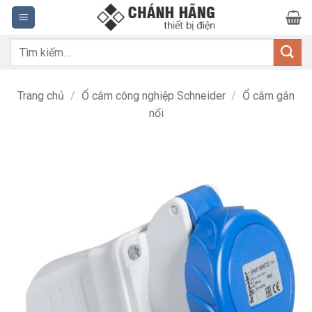
Bỏ
qua
nội
Tìm
dung
kiếm:
Trang chủ
/
Ổ cắm công nghiệp Schneider
/
Ổ cắm gắn
nổi