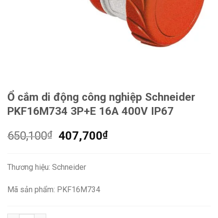
Ổ cắm di động công nghiệp Schneider
PKF16M734 3P+E 16A 400V IP67
Giá
Giá
650,100
₫
407,700
₫
gốc
hiện
là:
tại
Thương hiệu: Schneider
650,100₫.
là:
407,700₫.
Mã sản phẩm: PKF16M734