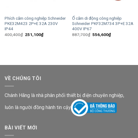
Phích cắm công nghiệp Schneider
Ổ cắm di động công nghiệp
PKE32M423 2P+E 32A 230V
Schneider PKF32M734 3P+E 32A
IP44
400V IP67
Giá
Giá
Giá
Giá
400,400
₫
251,100
₫
887,700
₫
556,600
₫
gốc
hiện
gốc
hiện
là:
tại
là:
tại
400,400₫.
là:
887,700₫.
là:
251,100₫.
556,600₫.
VỀ CHÚNG TÔI
Chánh Hãng là nhà phân phối thiết bị điện chuyên nghiệp,
luôn là người đồng hành tin cậy
BÀI VIẾT MỚI