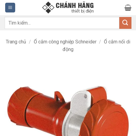
Bỏ
qua
nội
Tìm
dung
kiếm:
Trang chủ
/
Ổ cắm công nghiệp Schneider
/
Ổ cắm nối di
động