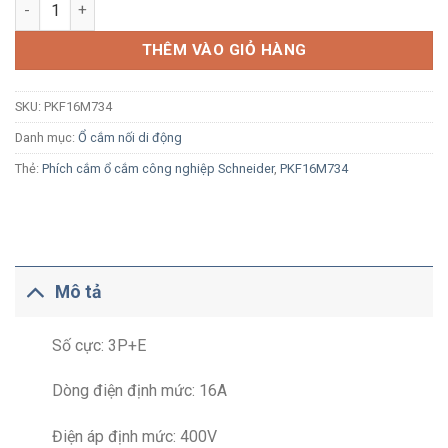
Ổ cắm di động công nghiệp Schneider PKF16M734 3P+E 16A 40
THÊM VÀO GIỎ HÀNG
SKU:
PKF16M734
Danh mục:
Ổ cắm nối di động
Thẻ:
Phích cắm ổ cắm công nghiệp Schneider
,
PKF16M734
Mô tả
Số cực: 3P+E
Dòng điện định mức: 16A
Điện áp định mức: 400V