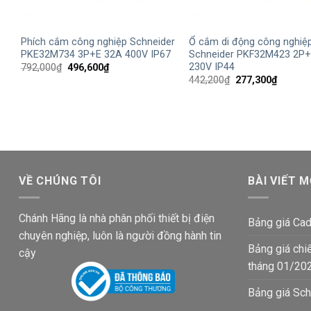
+
+
Phích cắm công nghiệp Schneider
Ổ cắm di động công nghiệ
PKE32M734 3P+E 32A 400V IP67
Schneider PKF32M423 2P+
230V IP44
Giá
Giá
792,000
₫
496,600
₫
gốc
hiện
Giá
Giá
442,200
₫
277,300
₫
là:
tại
gốc
hiện
792,000₫.
là:
là:
tại
496,600₫.
442,200₫.
là:
277,300
VỀ CHÚNG TÔI
BÀI VIẾT M
Chánh Hãng là nhà phân phối thiết bị điện
Bảng giá Cad
chuyên nghiệp, luôn là người đồng hành tin
Bảng giá chi
cậy
tháng 01/20
Bảng giá Sch