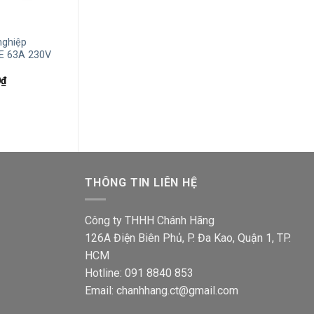
+
+
nghiệp
Phích cắm công nghiệp Schneider
Ổ cắm di động 
E 63A 230V
PKE16M423 2P+E 16A 230V IP44
Schneider PKF
230V IP44
Giá
Giá
215,600
₫
135,200
₫
gốc
hiện
Giá
Giá
0
₫
292,600
₫
183,5
là:
tại
hiện
gốc
215,600₫.
là:
tại
là:
135,200₫.
₫.
là:
292,6
1,093,200₫.
THÔNG TIN LIÊN HỆ
Công ty THHH Chánh Hãng
126A Điện Biên Phủ, P. Đa Kao, Quận 1, TP.
HCM
Hotline: 091 8840 853
Email: chanhhang.ct@gmail.com