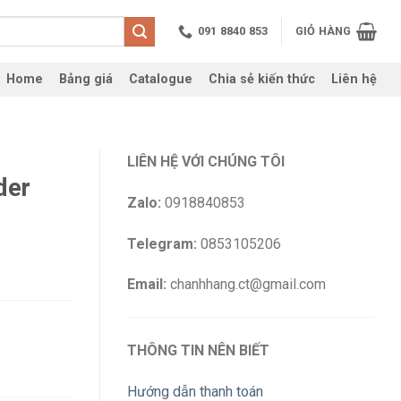
091 8840 853
GIỎ HÀNG
Home
Bảng giá
Catalogue
Chia sẻ kiến thức
Liên hệ
LIÊN HỆ VỚI CHÚNG TÔI
der
Zalo:
0918840853
Telegram:
0853105206
Email:
chanhhang.ct@gmail.com
THÔNG TIN NÊN BIẾT
Hướng dẫn thanh toán