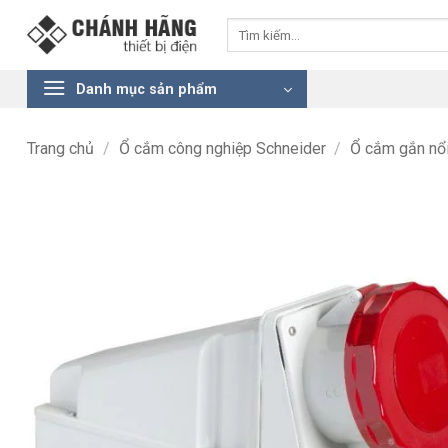
Bỏ
Tìm
qua
kiếm:
nội
dung
Danh mục sản phẩm
Trang chủ
/
Ổ cắm công nghiệp Schneider
/
Ổ cắm gắn nổ