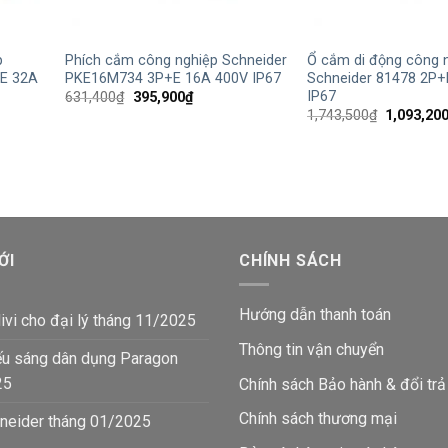
+
+
p
Phích cắm công nghiệp Schneider
Ổ cắm di động công 
E 32A
PKE16M734 3P+E 16A 400V IP67
Schneider 81478 2P+
IP67
Giá
Giá
631,400
₫
395,900
₫
gốc
hiện
Giá
1,743,500
₫
1,093,20
là:
tại
gốc
631,400₫.
là:
là:
395,900₫.
1,743,500
₫.
ỚI
CHÍNH SÁCH
Hướng dẫn thanh toán
ivi cho đại lý tháng 11/2025
Thông tin vận chuyển
ếu sáng dân dụng Paragon
25
Chính sách Bảo hành & đổi trả
Chính sách thương mại
neider tháng 01/2025