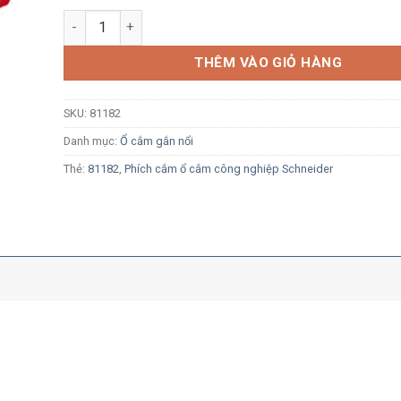
Ổ cắm công nghiệp nổi Schneider 81182 3P+E 63A 400V
THÊM VÀO GIỎ HÀNG
SKU:
81182
Danh mục:
Ổ cắm gắn nổi
Thẻ:
81182
,
Phích cắm ổ cắm công nghiệp Schneider