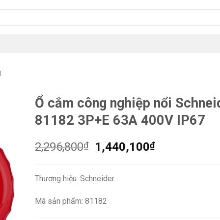
i
Ổ cắm công nghiệp nổi Schnei
81182 3P+E 63A 400V IP67
Giá
Giá
2,296,800
₫
1,440,100
₫
gốc
hiện
là:
tại
Thương hiệu: Schneider
2,296,800₫.
là:
1,440,100₫.
Mã sản phẩm: 81182