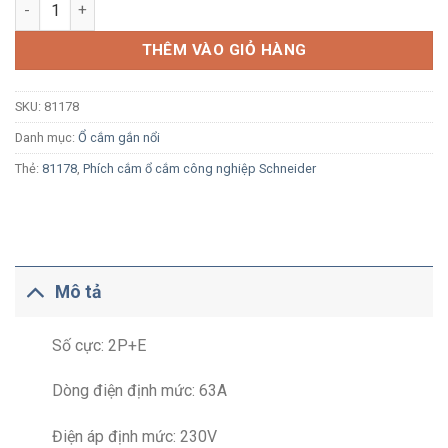
Ổ cắm công nghiệp nổi Schneider 81178 2P+E 63A 230V IP67 s
THÊM VÀO GIỎ HÀNG
SKU:
81178
Danh mục:
Ổ cắm gắn nổi
Thẻ:
81178
,
Phích cắm ổ cắm công nghiệp Schneider
Mô tả
Số cực: 2P+E
Dòng điện định mức: 63A
Điện áp định mức: 230V