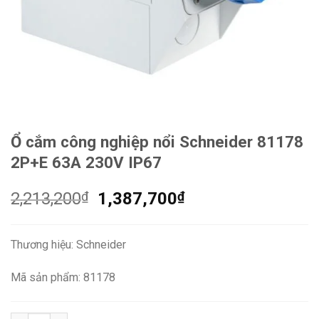
Ổ cắm công nghiệp nổi Schneider 81178
2P+E 63A 230V IP67
Giá
Giá
2,213,200
₫
1,387,700
₫
gốc
hiện
là:
tại
Thương hiệu: Schneider
2,213,200₫.
là:
1,387,700₫.
Mã sản phẩm: 81178