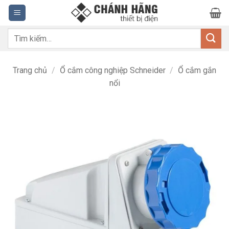
Bỏ
qua
nội
Tìm
dung
kiếm:
Trang chủ
/
Ổ cắm công nghiệp Schneider
/
Ổ cắm gắn
nổi