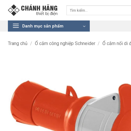
Bỏ
Tìm
qua
kiếm:
nội
dung
Danh mục sản phẩm
Trang chủ
/
Ổ cắm công nghiệp Schneider
/
Ổ cắm nối di 