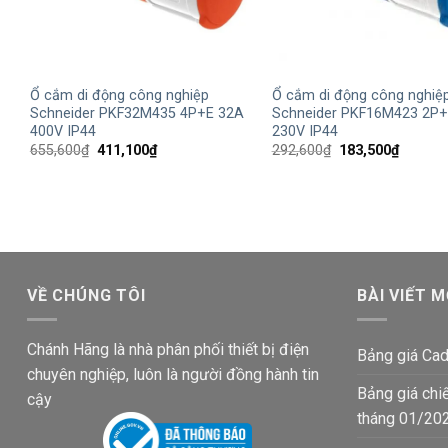
+
+
Ổ cắm di động công nghiệp
Ổ cắm di động công nghiệ
Schneider PKF32M435 4P+E 32A
Schneider PKF16M423 2P+
400V IP44
230V IP44
Giá
Giá
Giá
Giá
655,600
₫
411,100
₫
292,600
₫
183,500
₫
gốc
hiện
gốc
hiện
là:
tại
là:
tại
655,600₫.
là:
292,600₫.
là:
411,100₫.
183,500
VỀ CHÚNG TÔI
BÀI VIẾT M
Chánh Hãng là nhà phân phối thiết bị điện
Bảng giá Cad
chuyên nghiệp, luôn là người đồng hành tin
Bảng giá chi
cậy
tháng 01/20