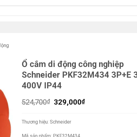
động
Ổ cắm di động công nghiệp
Schneider PKF32M434 3P+E 
400V IP44
Giá
Giá
524,700
₫
329,000
₫
gốc
hiện
là:
tại
Thương hiệu: Schneider
524,700₫.
là:
329,000₫.
Mã sản phẩm: PKF32M434