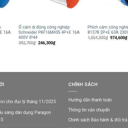
+
+
p
Ổ cắm di động công nghiệp
Phích cắm công nghi
E 16A
Schneider PKF16M435 4P+E 16A
81378 2P+E 63A 230V
400V IP44
Giá
1,554,300
₫
974,600
₫
gốc
Giá
Giá
392,700
₫
246,300
₫
là:
gốc
hiện
1,554,300
là:
tại
392,700₫.
là:
₫.
246,300₫.
ỚI
CHÍNH SÁCH
Hướng dẫn thanh toán
ivi cho đại lý tháng 11/2025
Thông tin vận chuyển
ếu sáng dân dụng Paragon
25
Chính sách Bảo hành & đổi trả