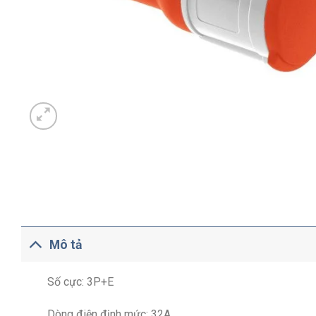
Mô tả
Số cực: 3P+E
Dòng điện định mức: 32A