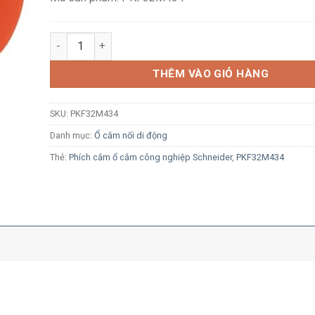
Ổ cắm di động công nghiệp Schneider PKF32M434 3P+E
THÊM VÀO GIỎ HÀNG
SKU:
PKF32M434
Danh mục:
Ổ cắm nối di động
Thẻ:
Phích cắm ổ cắm công nghiệp Schneider
,
PKF32M434