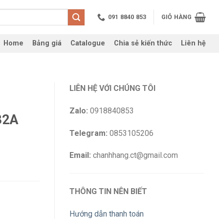
091 8840 853
GIỎ HÀNG
Home
Bảng giá
Catalogue
Chia sẻ kiến thức
Liên hệ
LIÊN HỆ VỚI CHÚNG TÔI
Zalo:
0918840853
32A
Telegram:
0853105206
Email:
chanhhang.ct@gmail.com
THÔNG TIN NÊN BIẾT
Hướng dẫn thanh toán