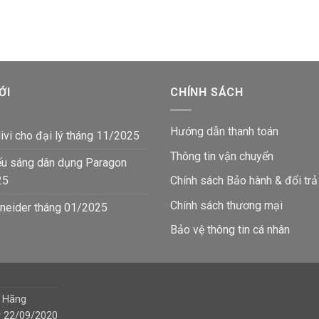
15,800₫.
là:
là:
tại
12,600₫.
57,000₫.
là:
45,4
ỚI
CHÍNH SÁCH
Hướng dẫn thanh toán
ivi cho đại lý tháng 11/2025
Thông tin vận chuyển
ếu sáng dân dụng Paragon
25
Chính sách Bảo hành & đổi trả
Chính sách thương mại
neider tháng 01/2025
Bảo vệ thông tin
cá nhân
h Hãng
y 22/09/2020