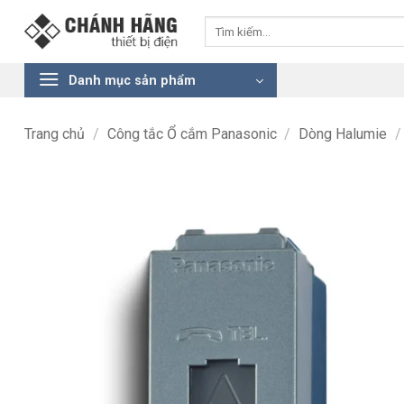
Bỏ
Tìm
qua
kiếm:
nội
dung
Danh mục sản phẩm
Trang chủ
/
Công tắc Ổ cắm Panasonic
/
Dòng Halumie
/