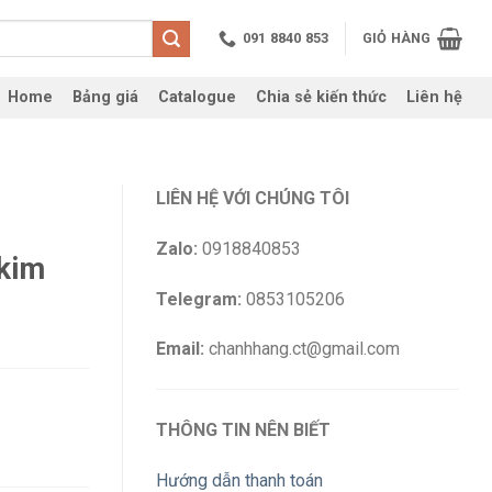
091 8840 853
GIỎ HÀNG
Home
Bảng giá
Catalogue
Chia sẻ kiến thức
Liên hệ
LIÊN HỆ VỚI CHÚNG TÔI
Zalo:
0918840853
kim
Telegram:
0853105206
Email:
chanhhang.ct@gmail.com
THÔNG TIN NÊN BIẾT
Hướng dẫn thanh toán