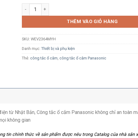
Ổ cắm điện thoại Panasonic WEV2364MYH 4 cực xám á
THÊM VÀO GIỎ HÀNG
SKU:
WEV2364MYH
Danh mục:
Thiết bị và phụ kiện
Thẻ:
công tắc ổ cắm
,
công tắc ổ cắm Panasonic
ị điện từ Nhật Bản, Công tắc ổ cắm Panasonic không chỉ an toàn m
mọi không gian
hông tin chính thức về sản phẩm được nêu trong Catalog của nhà sản 