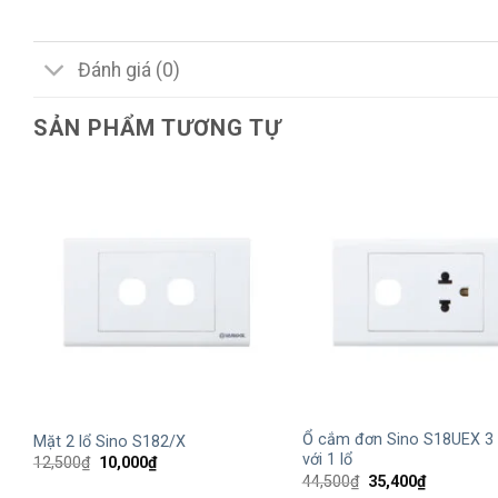
Đánh giá (0)
SẢN PHẨM TƯƠNG TỰ
+
+
Ổ cắm đơn Sino S18UEX 3
Mặt 2 lổ Sino S182/X
với 1 lổ
Giá
Giá
12,500
₫
10,000
₫
gốc
hiện
Giá
Giá
44,500
₫
35,400
₫
là:
tại
gốc
hiện