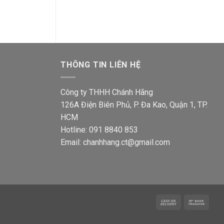
là:
tại
là:
44,500₫.
là:
74,200
00₫.
35,400₫.
THÔNG TIN LIÊN HỆ
Công ty THHH Chánh Hãng
126A Điện Biên Phủ, P. Đa Kao, Quận 1, TP.
HCM
Hotline: 091 8840 853
Email: chanhhang.ct@gmail.com
Cash
Bank
On
Trans