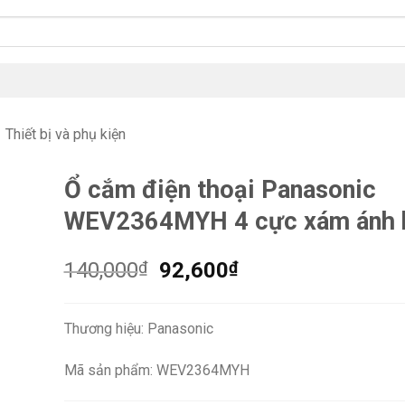
Thiết bị và phụ kiện
Ổ cắm điện thoại Panasonic
WEV2364MYH 4 cực xám ánh 
Giá
Giá
140,000
₫
92,600
₫
gốc
hiện
là:
tại
Thương hiệu: Panasonic
140,000₫.
là:
92,600₫.
Mã sản phẩm: WEV2364MYH