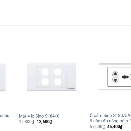
+
+
 chấu
Ổ cắm Sino S18U/UA
Mặt 4 lổ Sino S184/X
ổ cắm đa năng có m
Giá
Giá
15,800
₫
12,600
₫
gốc
hiện
Giá
Giá
57,000
₫
45,400
₫
là:
tại
gốc
hiện