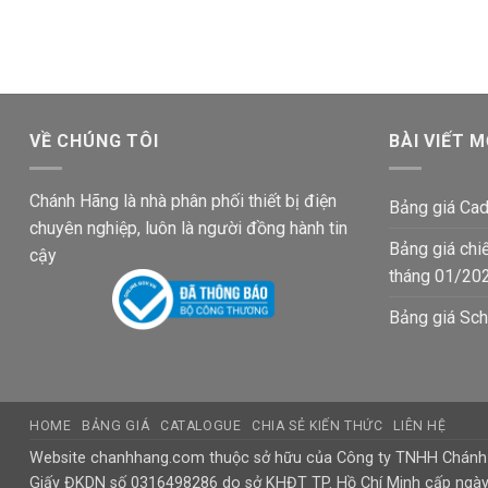
12,500₫.
là:
là:
tại
10,000₫.
44,500₫.
là:
35,400₫.
VỀ CHÚNG TÔI
BÀI VIẾT M
Chánh Hãng là nhà phân phối thiết bị điện
Bảng giá Cad
chuyên nghiệp, luôn là người đồng hành tin
Bảng giá chi
cậy
tháng 01/20
Bảng giá Sch
HOME
BẢNG GIÁ
CATALOGUE
CHIA SẺ KIẾN THỨC
LIÊN HỆ
Website chanhhang.com thuộc sở hữu của Công ty TNHH Chán
Giấy ĐKDN số 0316498286 do sở KHĐT TP. Hồ Chí Minh cấp ngà