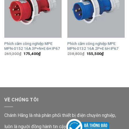
Phích cắm công nghiệp MPE
Phích cắm công nghiệp MPE
MPN-0152 16A 3P+N+E 6H IP67
MPN-0132 16A 2P+E 6H IP67
Giá
Giá
Giá
Giá
269,300
₫
175,400
₫
238,800
₫
155,500
₫
gốc
hiện
gốc
hiện
là:
tại
là:
tại
269,300₫.
là:
238,800₫.
là:
175,400₫.
155,500₫.
VỀ CHÚNG TÔI
Chánh Hãng là nhà phân phối thiết bị điện chuyên nghiệp,
luôn là người đồng hành tin cậy