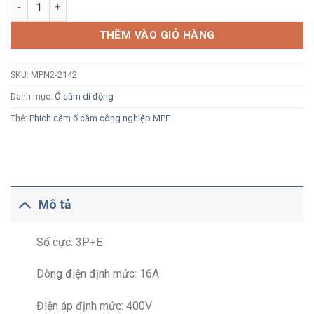
Ổ cắm công nghiệp di dộng MPE MPN2-2142 16A 3P+E 6H IP67
THÊM VÀO GIỎ HÀNG
SKU:
MPN2-2142
Danh mục:
Ổ cắm di động
Thẻ:
Phích cắm ổ cắm công nghiệp MPE
Mô tả
Số cực: 3P+E
Dòng điện định mức: 16A
Điện áp định mức: 400V