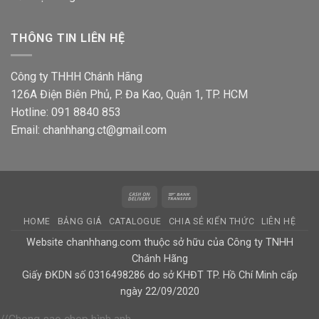
THÔNG TIN LIÊN HỆ
Công ty THHH Chánh Hãng
126A Điện Biên Phủ, P. Đa Kao, Quận 1, TP. HCM
Hotline: 091 8840 853
Email: chanhhang.ct@gmail.com
Cash
Bank
On
Transfer
HOME
BẢNG GIÁ
CATALOGUE
CHIA SẺ KIẾN THỨC
LIÊN HỆ
Delivery
Website chanhhang.com thuộc sở hữu của Công ty TNHH
Chánh Hãng
Giấy ĐKDN số 0316498286 do sở KHĐT TP. Hồ Chí Minh cấp
ngày 22/09/2020