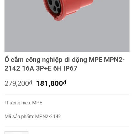
Ổ cắm công nghiệp di dộng MPE MPN2-
2142 16A 3P+E 6H IP67
Giá
Giá
279,200
₫
181,800
₫
gốc
hiện
là:
tại
Thương hiệu: MPE
279,200₫.
là:
181,800₫.
Mã sản phẩm: MPN2-2142