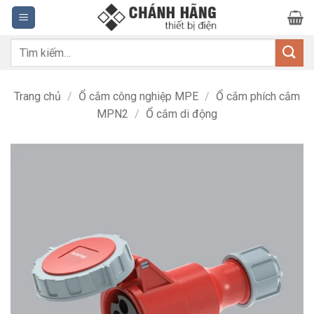
Bỏ
qua
nội
Tìm
dung
kiếm:
Trang chủ
/
Ổ cắm công nghiệp MPE
/
Ổ cắm phích cắm
MPN2
/
Ổ cắm di động