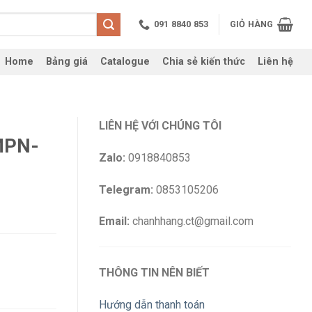
091 8840 853
GIỎ HÀNG
Home
Bảng giá
Catalogue
Chia sẻ kiến thức
Liên hệ
LIÊN HỆ VỚI CHÚNG TÔI
MPN-
Zalo:
0918840853
Telegram:
0853105206
Email:
chanhhang.ct@gmail.com
THÔNG TIN NÊN BIẾT
Hướng dẫn thanh toán