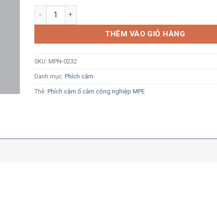
Phích cắm công nghiệp MPE MPN-0232 32A 2P+E 6H IP
THÊM VÀO GIỎ HÀNG
SKU:
MPN-0232
Danh mục:
Phích cắm
Thẻ:
Phích cắm ổ cắm công nghiệp MPE