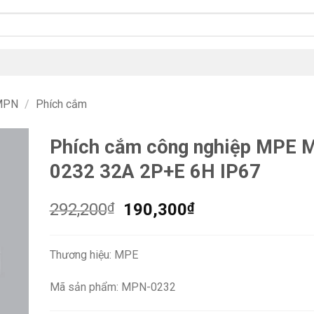
 MPN
/
Phích cắm
Phích cắm công nghiệp MPE 
0232 32A 2P+E 6H IP67
Giá
Giá
292,200
₫
190,300
₫
gốc
hiện
là:
tại
Thương hiệu: MPE
292,200₫.
là:
190,300₫.
Mã sản phẩm: MPN-0232