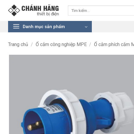
Bỏ
Tìm
qua
kiếm:
nội
dung
Danh mục sản phẩm
Trang chủ
/
Ổ cắm công nghiệp MPE
/
Ổ cắm phích cắm