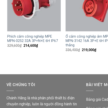
+
+
Phích cắm công nghiệp MPE
Ổ cắm công nghiệp âm M
MPN-0252 32A 3P+N+E 6H IP67
MPN-3142 16A 3P+E 6H IP6
thẳng
Giá
Giá
329,600
₫
214,600
₫
gốc
hiện
Giá
Giá
336,400
₫
219,000
₫
là:
tại
gốc
hiện
329,600₫.
là:
là:
tại
214,600₫.
336,400₫.
là:
219,000
VỀ CHÚNG TÔI
BÀI VIẾT M
Chánh Hãng là nhà phân phối thiết bị điện
Bảng giá Cad
chuyên nghiệp, luôn là người đồng hành tin