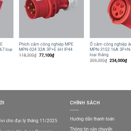
+
+
PE
Phích cắm công nghiệp MPE
Ổ cắm công nghiệp 
7 loại
MPN-024 32A 3P+E 6H IP44
MPN-3152 16A 3P+N+
loại thẳng
Giá
Giá
118,300
₫
77,100
₫
gốc
hiện
Giá
Gi
359,300
₫
234,000
₫
là:
tại
gốc
hi
118,300₫.
là:
là:
tạ
77,100₫.
359,300₫.
là:
₫.
23
ỚI
CHÍNH SÁCH
Hướng dẫn thanh toán
ivi cho đại lý tháng 11/2025
Thông tin vận chuyển