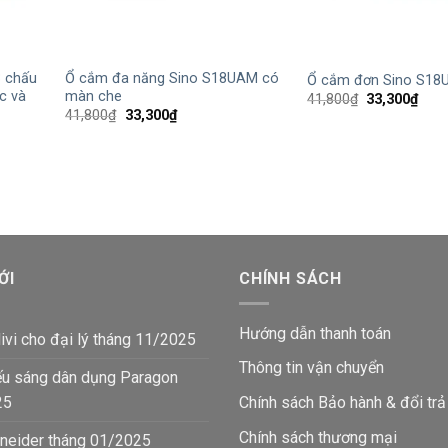
+
+
 chấu
Ổ cắm đa năng Sino S18UAM có
Ổ cắm đơn Sino S18U
c và
màn che
Giá
Giá
41,800
₫
33,300
₫
gốc
hiện
Giá
Giá
41,800
₫
33,300
₫
là:
tại
gốc
hiện
41,800₫.
là:
là:
tại
33,3
41,800₫.
là:
33,300₫.
₫.
ỚI
CHÍNH SÁCH
Hướng dẫn thanh toán
ivi cho đại lý tháng 11/2025
Thông tin vận chuyển
ếu sáng dân dụng Paragon
25
Chính sách Bảo hành & đổi trả
Chính sách thương mại
neider tháng 01/2025