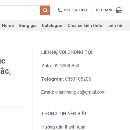
091 8840 853
GIỎ HÀNG
Home
Bảng giá
Catalogue
Chia sẻ kiến thức
Liên hệ
LIÊN HỆ VỚI CHÚNG TÔI
ic
Zalo:
0918840853
ắc,
Telegram:
0853105206
Email:
chanhhang.ct@gmail.com
THÔNG TIN NÊN BIẾT
Hướng dẫn thanh toán