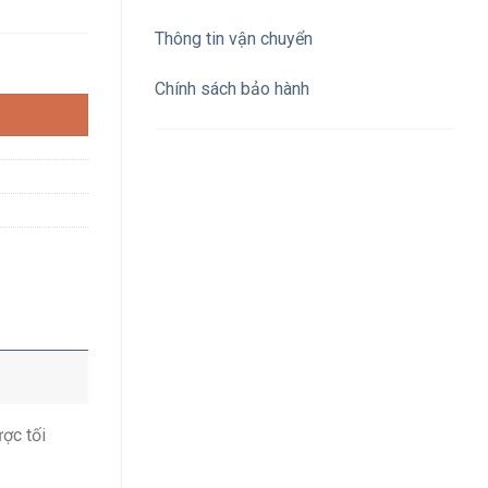
Thông tin vận chuyển
công tắc, dây 3m số lượng
Chính sách bảo hành
ược tối