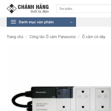
Bỏ
Tìm
qua
kiếm:
nội
dung
Danh mục sản phẩm
Trang chủ
/
Công tắc Ổ cắm Panasonic
/
Ổ cắm có dây