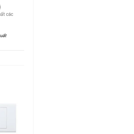
ị
uất các
xuất