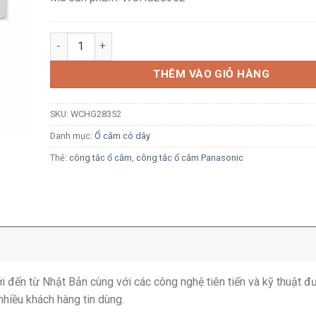
Ổ cắm có dây 3500W Panasonic WCHG28352 5 ổ cắm, 1 
THÊM VÀO GIỎ HÀNG
SKU:
WCHG28352
Danh mục:
Ổ cắm có dây
Thẻ:
công tắc ổ cắm
,
công tắc ổ cắm Panasonic
ới đến từ Nhật Bản cùng với các công nghệ tiên tiến và kỹ thuật đ
nhiều khách hàng tin dùng.