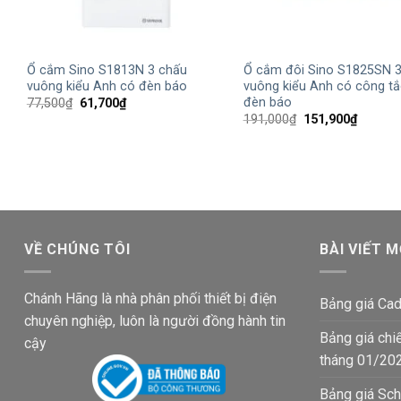
+
+
Ổ cắm Sino S1813N 3 chấu
Ổ cắm đôi Sino S1825SN 3
vuông kiểu Anh có đèn báo
vuông kiểu Anh có công tắ
đèn báo
Giá
Giá
77,500
₫
61,700
₫
gốc
hiện
Giá
Giá
191,000
₫
151,900
₫
là:
tại
gốc
hiện
77,500₫.
là:
là:
tại
61,700₫.
191,000₫.
là:
151,900
VỀ CHÚNG TÔI
BÀI VIẾT M
Chánh Hãng là nhà phân phối thiết bị điện
Bảng giá Cad
chuyên nghiệp, luôn là người đồng hành tin
Bảng giá chi
cậy
tháng 01/20
Bảng giá Sch