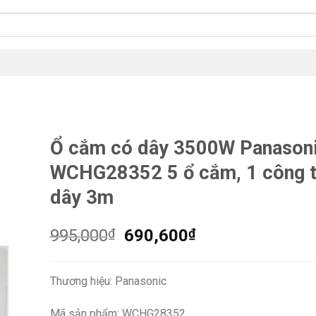
Ổ cắm có dây 3500W Panason
WCHG28352 5 ổ cắm, 1 công t
dây 3m
Giá
Giá
995,000
₫
690,600
₫
gốc
hiện
là:
tại
Thương hiệu: Panasonic
995,000₫.
là:
690,600₫.
Mã sản phẩm: WCHG28352