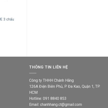
+
+
Ổ cắm đôi Sino S18U2X 2 chấu
Ổ cắm Sino S18
E 3 chấu
với 1 lổ
kiểu Anh có côn
Giá
Giá
Giá
43,500
₫
34,600
₫
77,500
₫
61,700
gốc
hiện
gốc
là:
tại
là:
00₫.
43,500₫.
là:
77,500
34,600₫.
THÔNG TIN LIÊN HỆ
Công ty THHH Chánh Hãng
126A Điện Biên Phủ, P. Đa Kao, Quận 1, TP.
HCM
Hotline: 091 8840 853
Email: chanhhang.ct@gmail.com