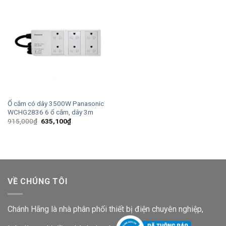
Ổ cắm có dây 3500W Panasonic
WCHG2836 6 ổ cắm, dây 3m
Giá
Giá
915,000
₫
635,100
₫
gốc
hiện
là:
tại
915,000₫.
là:
635,100₫.
VỀ CHÚNG TÔI
Chánh Hãng là nhà phân phối thiết bị điện chuyên nghiệp,