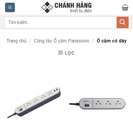
Bỏ
qua
nội
Tìm
dung
kiếm:
Trang chủ
/
Công tắc Ổ cắm Panasonic
/
Ổ cắm có dây
LỌC