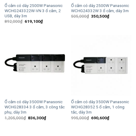
Ổ cắm có dây 2500W Panasonic
Ổ cắm có dây 2500W Panasonic
WCHG243322W-VN 3 ổ cắm, 2
WCHG24332W 3 ổ cắm, dây 3m
USB, dây 3m
Giá
Giá
505,000
₫
350,500
₫
gốc
hiện
Giá
Giá
892,000
₫
619,100
₫
là:
tại
gốc
hiện
505,000₫.
là:
là:
tại
350,500₫.
892,000₫.
là:
619,100₫.
Ổ cắm có dây 3500W Panasonic
Ổ cắm có dây 3500W Panasonic
WCHG28334 3 ổ cắm, 3 công tắc
WCHG28352 5 ổ cắm, 1 công
phụ, dây 3m
tắc, dây 3m
Giá
Giá
Giá
Giá
1,205,000
₫
836,300
₫
995,000
₫
690,600
₫
gốc
hiện
gốc
hiện
là:
tại
là:
tại
1,205,000₫.
là:
995,000₫.
là:
836,300₫.
690,600₫.