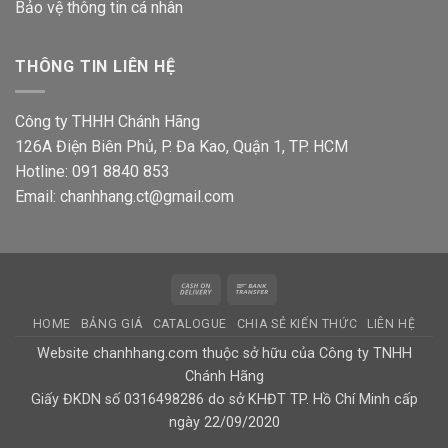
Bảo vệ thông tin
cá nhân
THÔNG TIN LIÊN HỆ
Công ty THHH Chánh Hãng
126A Điện Biên Phủ, P. Đa Kao, Quận 1, TP. HCM
Hotline: 091 8840 853
Email: chanhhang.ct@gmail.com
Cash
Bank
On
Transfer
HOME
BẢNG GIÁ
CATALOGUE
CHIA SẺ KIẾN THỨC
LIÊN HỆ
Delivery
Website chanhhang.com thuộc sở hữu của Công ty TNHH
Chánh Hãng
Giấy ĐKDN số 0316498286 do sở KHĐT TP. Hồ Chí Minh cấp
ngày 22/09/2020