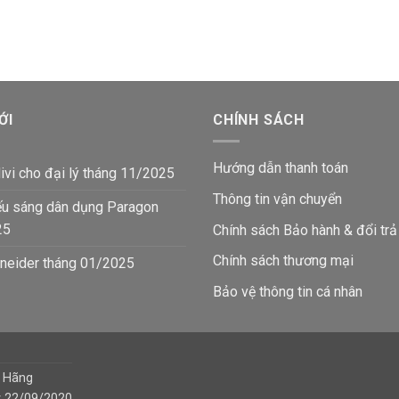
188,265₫.
là:
188,265₫.
là:
₫.
109,600₫.
10
ỚI
CHÍNH SÁCH
Hướng dẫn thanh toán
ivi cho đại lý tháng 11/2025
Thông tin vận chuyển
ếu sáng dân dụng Paragon
25
Chính sách Bảo hành & đổi trả
Chính sách thương mại
neider tháng 01/2025
Bảo vệ thông tin
cá nhân
h Hãng
y 22/09/2020