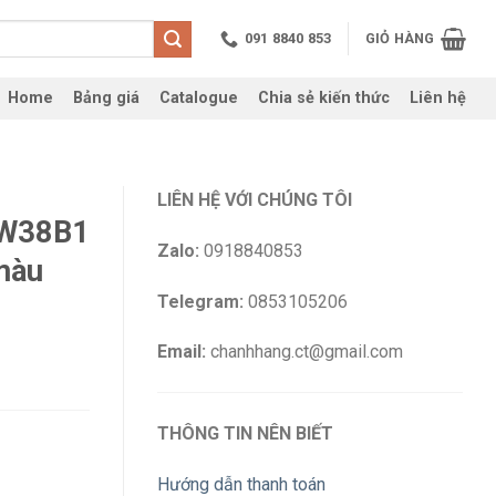
091 8840 853
GIỎ HÀNG
Home
Bảng giá
Catalogue
Chia sẻ kiến thức
Liên hệ
LIÊN HỆ VỚI CHÚNG TÔI
NW38B1
Zalo:
0918840853
màu
Telegram:
0853105206
Email:
chanhhang.ct@gmail.com
THÔNG TIN NÊN BIẾT
Hướng dẫn thanh toán