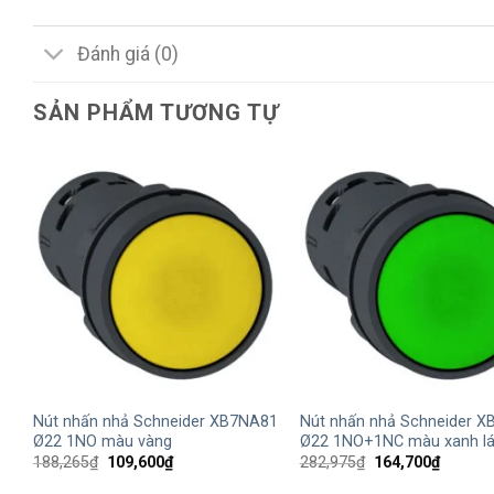
Đánh giá (0)
SẢN PHẨM TƯƠNG TỰ
+
+
Nút nhấn nhả Schneider XB7NA81
Nút nhấn nhả Schneider 
Ø22 1NO màu vàng
Ø22 1NO+1NC màu xanh l
Giá
Giá
Giá
Giá
188,265
₫
109,600
₫
282,975
₫
164,700
₫
gốc
hiện
gốc
hiện
là:
tại
là:
tại