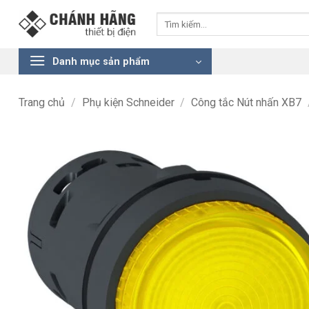
Bỏ
Tìm
qua
kiếm:
nội
dung
Danh mục sản phẩm
Trang chủ
/
Phụ kiện Schneider
/
Công tắc Nút nhấn XB7