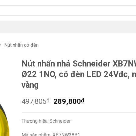
/
Nút nhấn có đèn
Nút nhấn nhả Schneider XB7
Ø22 1NO, có đèn LED 24Vdc, 
vàng
Giá
Giá
497,805
₫
289,800
₫
gốc
hiện
là:
tại
Thương hiệu: Schneider
497,805₫.
là:
289,800₫.
Mã sản phẩm: XB7NW38B1