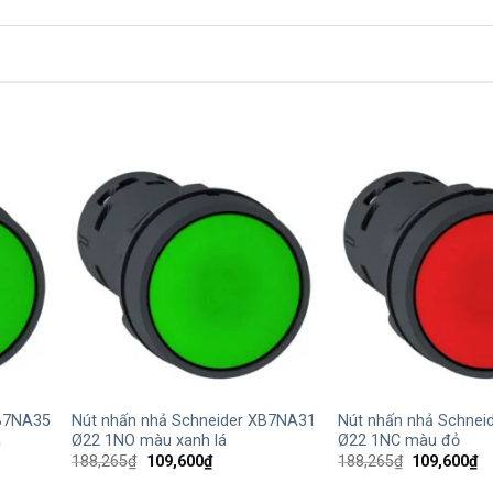
+
+
XB7NA35
Nút nhấn nhả Schneider XB7NA31
Nút nhấn nhả Schnei
á
Ø22 1NO màu xanh lá
Ø22 1NC màu đỏ
Giá
Giá
Giá
Gi
188,265
₫
109,600
₫
188,265
₫
109,600
₫
gốc
hiện
gốc
hi
là:
tại
là:
tạ