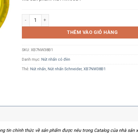
Nút nhấn nhả Schneider XB7NW38B1 Ø22 1NO, có đèn 
THÊM VÀO GIỎ HÀNG
SKU:
XB7NW38B1
Danh mục:
Nút nhấn có đèn
Thẻ:
Nút nhấn
,
Nút nhấn Schneider
,
XB7NW38B1
hông tin chính thức về sản phẩm được nêu trong Catalog của nhà sản 