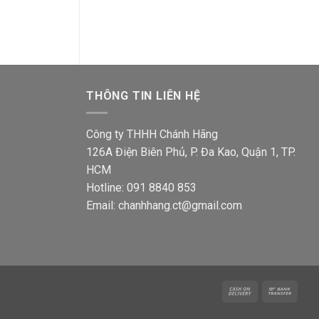
gốc
188,265₫.
là:
là:
9,600₫.
109,600₫.
497,8
THÔNG TIN LIÊN HỆ
Công ty THHH Chánh Hãng
126A Điện Biên Phủ, P. Đa Kao, Quận 1, TP.
HCM
Hotline: 091 8840 853
Email: chanhhang.ct@gmail.com
Cash
Bank
On
Trans