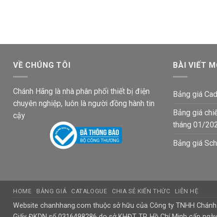
188,265₫.
là:
282,975₫.
là:
109,600₫.
164,700
VỀ CHÚNG TÔI
BÀI VIẾT M
Chánh Hãng là nhà phân phối thiết bị điện
Bảng giá Cad
chuyên nghiệp, luôn là người đồng hành tin
Bảng giá chi
cậy
tháng 01/20
Bảng giá Sch
HOME
BẢNG GIÁ
CATALOGUE
CHIA SẺ KIẾN THỨC
LIÊN HỆ
Website chanhhang.com thuộc sở hữu của Công ty TNHH Chán
Giấy ĐKDN số 0316498286 do sở KHĐT TP. Hồ Chí Minh cấp ngà