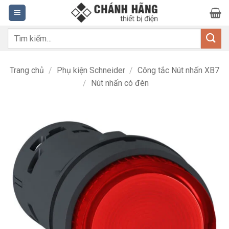
Bỏ
qua
nội
Tìm
dung
kiếm:
Trang chủ
/
Phụ kiện Schneider
/
Công tắc Nút nhấn XB7
/
Nút nhấn có đèn