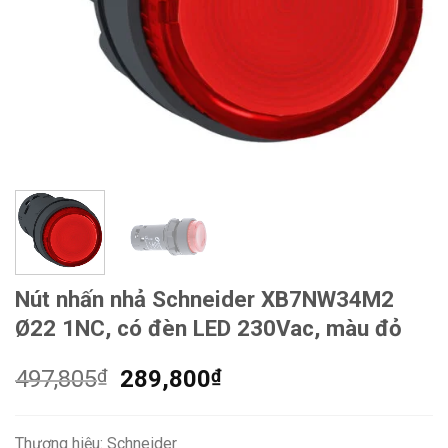
Nút nhấn nhả Schneider XB7NW34M2
Ø22 1NC, có đèn LED 230Vac, màu đỏ
Giá
Giá
497,805
₫
289,800
₫
gốc
hiện
là:
tại
Thương hiệu: Schneider