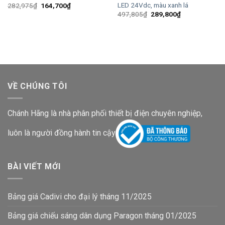
LED 24Vdc, màu xanh lá
Giá
Giá
282,975
₫
164,700
₫
gốc
hiện
Giá
Giá
497,805
₫
289,800
₫
là:
tại
gốc
hiện
282,975₫.
là:
là:
tại
164,700₫.
497,805₫.
là:
289,800₫.
VỀ CHÚNG TÔI
Chánh Hãng là nhà phân phối thiết bị điện chuyên nghiệp,
luôn là người đồng hành tin cậy
BÀI VIẾT MỚI
Bảng giá Cadivi cho đại lý tháng 11/2025
Bảng giá chiếu sáng dân dụng Paragon tháng 01/2025