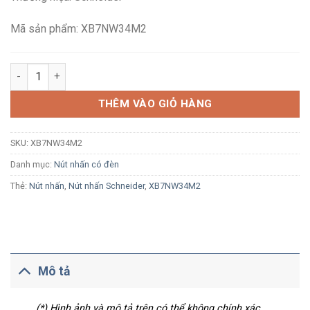
497,805₫.
là:
289,800₫.
Mã sản phẩm: XB7NW34M2
Nút nhấn nhả Schneider XB7NW34M2 Ø22 1NC, có đèn LED 230
THÊM VÀO GIỎ HÀNG
SKU:
XB7NW34M2
Danh mục:
Nút nhấn có đèn
Thẻ:
Nút nhấn
,
Nút nhấn Schneider
,
XB7NW34M2
Mô tả
(*) Hình ảnh và mô tả trên có thể không chính xác.