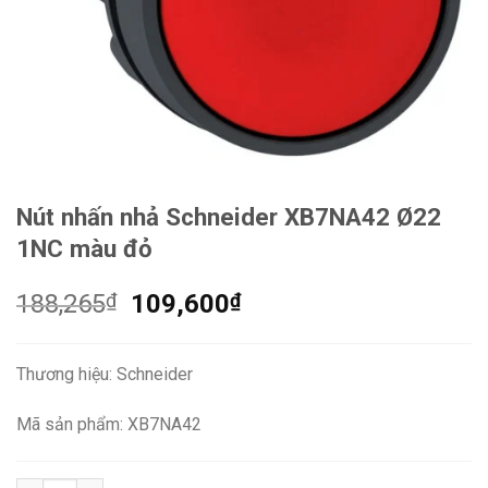
Nút nhấn nhả Schneider XB7NA42 Ø22
1NC màu đỏ
Giá
Giá
188,265
₫
109,600
₫
gốc
hiện
là:
tại
Thương hiệu: Schneider
188,265₫.
là:
109,600₫.
Mã sản phẩm: XB7NA42