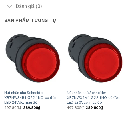
Đánh giá (0)
SẢN PHẨM TƯƠNG TỰ
Nút nhấn nhả Schneider
Nút nhấn nhả Schneider
XB7NW34B1 Ø22 1NO, có đèn
XB7NW34M1 Ø22 1NO, có đèn
LED 24Vdc, màu đỏ
LED 230Vac, màu đỏ
Giá
Giá
Giá
Giá
497,805
₫
289,800
₫
497,805
₫
289,800
₫
gốc
hiện
gốc
hiện
là:
tại
là:
tại
497,805₫.
là:
497,805₫.
là:
289,800₫.
289,800₫.