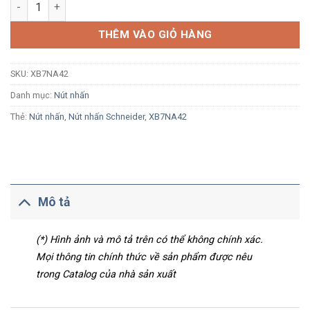
Nút nhấn nhả Schneider XB7NA42 Ø22 1NC màu đỏ số lượng
THÊM VÀO GIỎ HÀNG
SKU:
XB7NA42
Danh mục:
Nút nhấn
Thẻ:
Nút nhấn
,
Nút nhấn Schneider
,
XB7NA42
Mô tả
(*) Hình ảnh và mô tả trên có thể không chính xác.
Mọi thông tin chính thức về sản phẩm được nêu
trong Catalog của nhà sản xuất