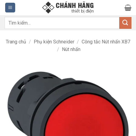
Bỏ
qua
nội
Tìm
dung
kiếm:
Trang chủ
/
Phụ kiện Schneider
/
Công tắc Nút nhấn XB7
/
Nút nhấn