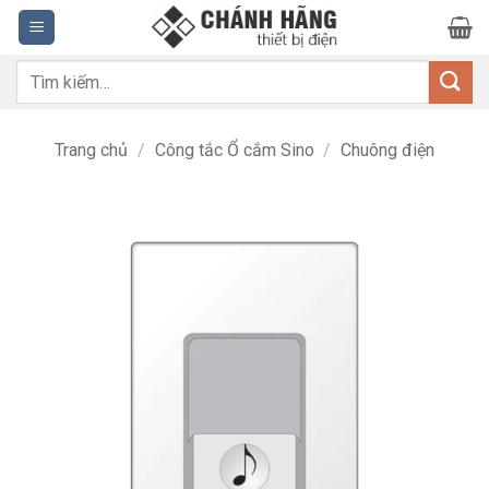
Bỏ
qua
nội
Tìm
dung
kiếm:
Trang chủ
/
Công tắc Ổ cắm Sino
/
Chuông điện