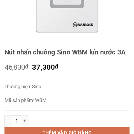
Nút nhấn chuông Sino WBM kín nước 3A
Giá
Giá
46,800
₫
37,300
₫
gốc
hiện
là:
tại
Thương hiệu: Sino
46,800₫.
là:
37,300₫.
Mã sản phẩm: WBM
Nút nhấn chuông Sino WBM kín nước 3A số lượng
THÊM VÀO GIỎ HÀNG