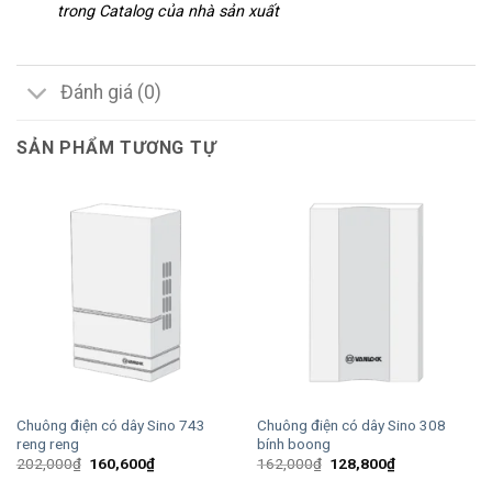
trong Catalog của nhà sản xuất
Đánh giá (0)
SẢN PHẨM TƯƠNG TỰ
Chuông điện có dây Sino 743
Chuông điện có dây Sino 308
reng reng
bính boong
Giá
Giá
Giá
Giá
202,000
₫
160,600
₫
162,000
₫
128,800
₫
gốc
hiện
gốc
hiện
là:
tại
là:
tại