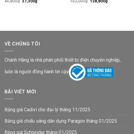
Giá
Giá
Giá
Giá
46,800
₫
37,300
₫
162,000
₫
128,800
₫
gốc
hiện
gốc
hiện
là:
tại
là:
tại
46,800₫.
là:
162,000₫.
là:
37,300₫.
128,800₫.
VỀ CHÚNG TÔI
Chánh Hãng là nhà phân phối thiết bị điện chuyên nghiệp,
luôn là người đồng hành tin cậy
BÀI VIẾT MỚI
Bảng giá Cadivi cho đại lý tháng 11/2025
Bảng giá chiếu sáng dân dụng Paragon tháng 01/2025
Bảng giá Schneider tháng 01/2025