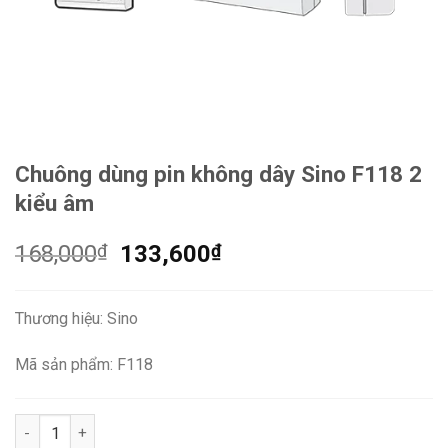
Chuông dùng pin không dây Sino F118 2
kiểu âm
Giá
Giá
168,000
₫
133,600
₫
gốc
hiện
là:
tại
Thương hiệu: Sino
168,000₫.
là:
133,600₫.
Mã sản phẩm: F118
Chuông dùng pin không dây Sino F118 2 kiểu âm số lượng