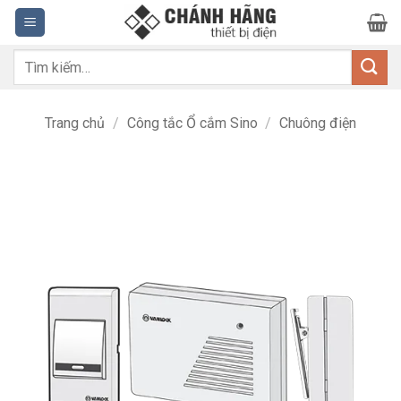
Bỏ
qua
nội
Tìm
dung
kiếm:
Trang chủ
/
Công tắc Ổ cắm Sino
/
Chuông điện