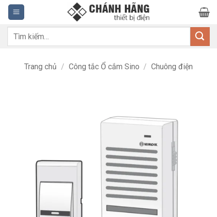
Bỏ
qua
nội
Tìm
dung
kiếm:
Trang chủ
/
Công tắc Ổ cắm Sino
/
Chuông điện