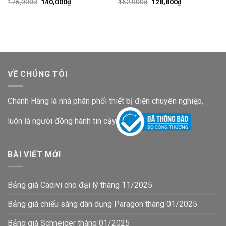
Giá
Giá
Giá
Giá
176,000
₫
140,000
₫
162,000
₫
128,800
₫
gốc
hiện
gốc
hiện
là:
tại
là:
tại
176,000₫.
là:
162,000₫.
là:
140,000₫.
128,800₫.
VỀ CHÚNG TÔI
Chánh Hãng là nhà phân phối thiết bị điện chuyên nghiệp,
luôn là người đồng hành tin cậy
BÀI VIẾT MỚI
Bảng giá Cadivi cho đại lý tháng 11/2025
Bảng giá chiếu sáng dân dụng Paragon tháng 01/2025
Bảng giá Schneider tháng 01/2025