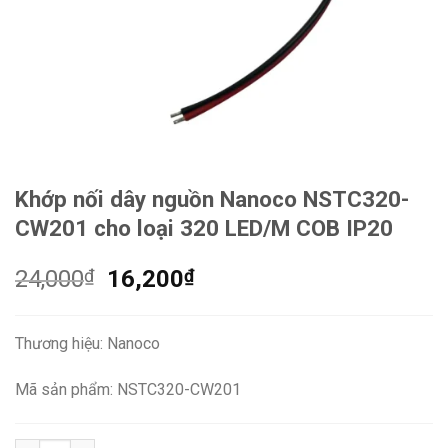
Khớp nối dây nguồn Nanoco NSTC320-
CW201 cho loại 320 LED/M COB IP20
Giá
Giá
24,000
₫
16,200
₫
gốc
hiện
là:
tại
Thương hiệu: Nanoco
24,000₫.
là:
16,200₫.
Mã sản phẩm: NSTC320-CW201