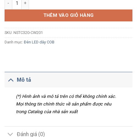
Khớp nối dây nguồn Nanoco NSTC320-CW201 cho loại 320 LED
THÊM VÀO GIỎ HÀNG
SKU:
NSTC320-CW201
Danh mục:
Đèn LED dây COB
Mô tả
(*) Hình ảnh và mô tả trên có thể không chính xác.
Mọi thông tin chính thức về sản phẩm được nêu
trong Catalog của nhà sản xuất
Đánh giá (0)