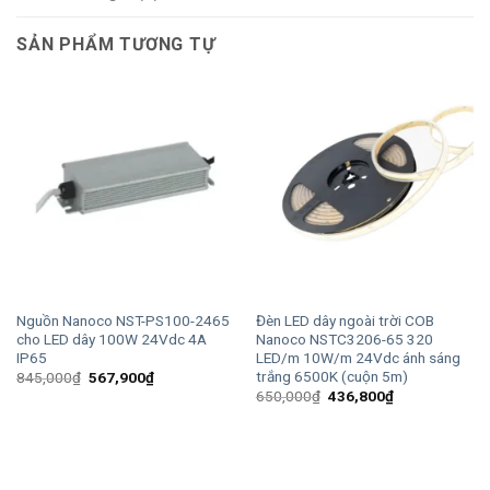
SẢN PHẨM TƯƠNG TỰ
Nguồn Nanoco NST-PS100-2465
Đèn LED dây ngoài trời COB
cho LED dây 100W 24Vdc 4A
Nanoco NSTC3206-65 320
IP65
LED/m 10W/m 24Vdc ánh sáng
trắng 6500K (cuộn 5m)
Giá
Giá
845,000
₫
567,900
₫
gốc
hiện
Giá
Giá
650,000
₫
436,800
₫
là:
tại
gốc
hiện
845,000₫.
là:
là:
tại
567,900₫.
650,000₫.
là:
436,800₫.