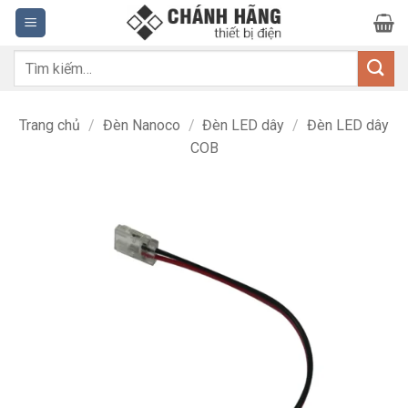
Bỏ
qua
nội
Tìm
dung
kiếm:
Trang chủ
/
Đèn Nanoco
/
Đèn LED dây
/
Đèn LED dây
COB