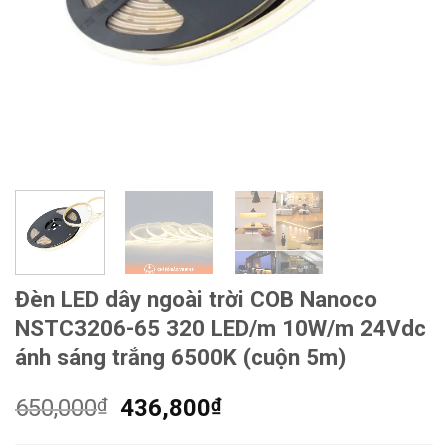
Đèn LED dây ngoài trời COB Nanoco
NSTC3206-65 320 LED/m 10W/m 24Vdc
ánh sáng trắng 6500K (cuộn 5m)
Giá
Giá
650,000
₫
436,800
₫
gốc
hiện