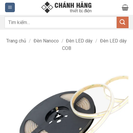
Bỏ
qua
nội
Tìm
dung
kiếm:
Trang chủ
/
Đèn Nanoco
/
Đèn LED dây
/
Đèn LED dây
COB