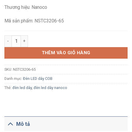
là:
tại
Thương hiệu: Nanoco
650,000₫.
là:
436,800₫.
Mã sản phẩm: NSTC3206-65
Đèn LED dây ngoài trời COB Nanoco NSTC3206-65 320 LED/m 1
THÊM VÀO GIỎ HÀNG
SKU:
NSTC3206-65
Danh mục:
Đèn LED dây COB
Thẻ:
đèn led dây
,
đèn led dây nanoco
Mô tả