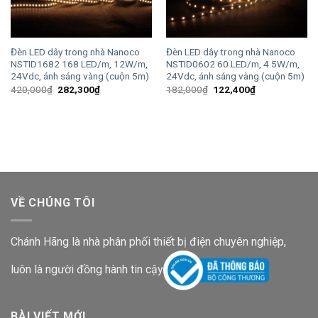
Đèn LED dây trong nhà Nanoco
Đèn LED dây trong nhà Nanoco
NSTID1682 168 LED/m, 12W/m,
NSTID0602 60 LED/m, 4.5W/m,
24Vdc, ánh sáng vàng (cuộn 5m)
24Vdc, ánh sáng vàng (cuộn 5m)
Giá
Giá
Giá
Giá
420,000
₫
282,300
₫
182,000
₫
122,400
₫
gốc
hiện
gốc
hiện
là:
tại
là:
tại
420,000₫.
là:
182,000₫.
là:
282,300₫.
122,400₫.
VỀ CHÚNG TÔI
Chánh Hãng là nhà phân phối thiết bị điện chuyên nghiệp,
luôn là người đồng hành tin cậy
BÀI VIẾT MỚI