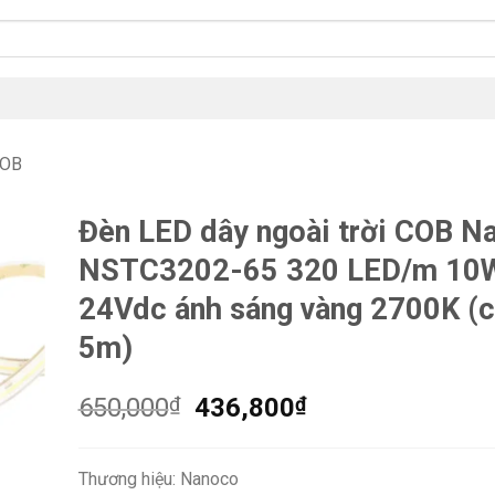
COB
Đèn LED dây ngoài trời COB N
NSTC3202-65 320 LED/m 10
24Vdc ánh sáng vàng 2700K (
5m)
Giá
Giá
650,000
₫
436,800
₫
gốc
hiện
là:
tại
Thương hiệu: Nanoco
650,000₫.
là: