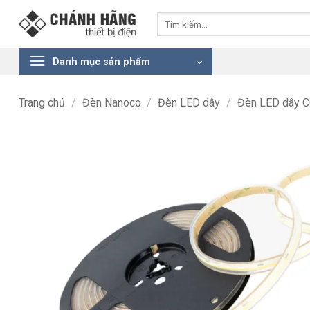
Bỏ
Tìm
qua
kiếm:
nội
dung
Danh mục sản phẩm
Trang chủ
/
Đèn Nanoco
/
Đèn LED dây
/
Đèn LED dây 