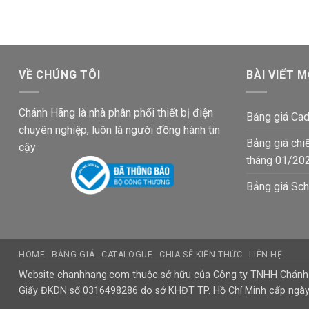
129,100
182,000₫.
là:
122,400₫.
VỀ CHÚNG TÔI
BÀI VIẾT M
Chánh Hãng là nhà phân phối thiết bị điện
Bảng giá Cad
chuyên nghiệp, luôn là người đồng hành tin
Bảng giá chi
cậy
tháng 01/20
Bảng giá Sch
HOME
BẢNG GIÁ
CATALOGUE
CHIA SẺ KIẾN THỨC
LIÊN HỆ
Website chanhhang.com thuộc sở hữu của Công ty TNHH Chán
Giấy ĐKDN số 0316498286 do sở KHĐT TP. Hồ Chí Minh cấp ngà