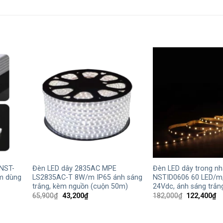
+
+
NST-
Đèn LED dây 2835AC MPE
Đèn LED dây trong n
m dùng
LS2835AC-T 8W/m IP65 ánh sáng
NSTID0606 60 LED/m
trắng, kèm nguồn (cuộn 50m)
24Vdc, ánh sáng trắn
Giá
Giá
Giá
Gi
65,900
₫
43,200
₫
182,000
₫
122,400
₫
gốc
hiện
gốc
hi
là:
tại
là:
tạ
65,900₫.
là:
182,000₫.
là: