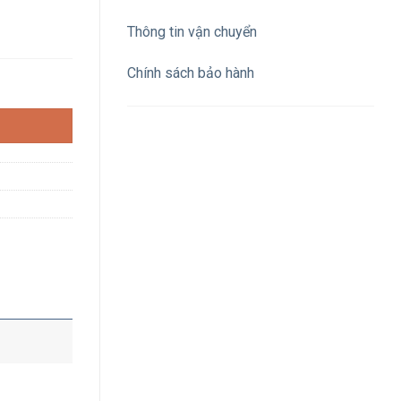
Thông tin vận chuyển
Chính sách bảo hành
 LED/m 10W/m 24Vdc ánh sáng vàng 2700K (cuộn 5m) số lượng