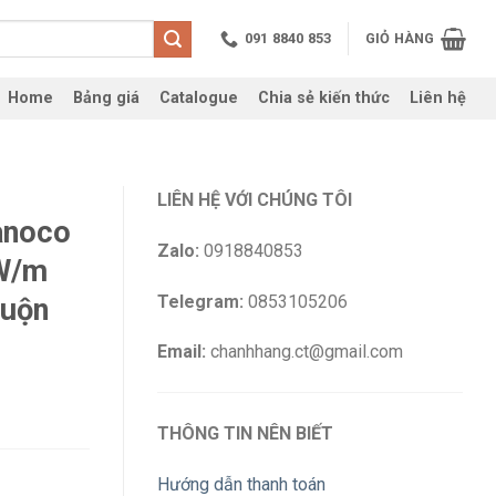
091 8840 853
GIỎ HÀNG
Home
Bảng giá
Catalogue
Chia sẻ kiến thức
Liên hệ
LIÊN HỆ VỚI CHÚNG TÔI
anoco
Zalo:
0918840853
W/m
Telegram:
0853105206
cuộn
Email:
chanhhang.ct@gmail.com
THÔNG TIN NÊN BIẾT
Hướng dẫn thanh toán