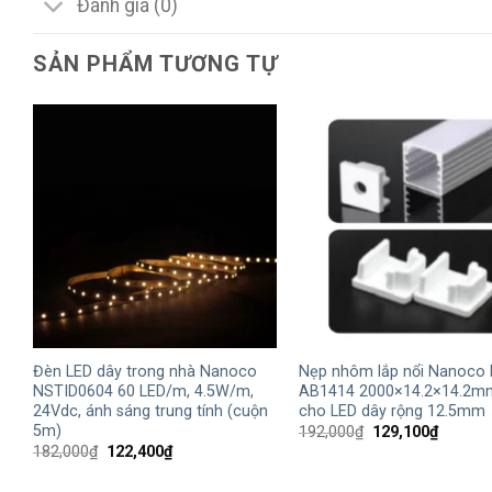
Đánh giá (0)
SẢN PHẨM TƯƠNG TỰ
+
+
Đèn LED dây trong nhà Nanoco
Nẹp nhôm lắp nổi Nanoco 
NSTID0604 60 LED/m, 4.5W/m,
AB1414 2000×14.2×14.2m
24Vdc, ánh sáng trung tính (cuộn
cho LED dây rộng 12.5mm
5m)
Giá
Giá
192,000
₫
129,100
₫
gốc
hiện
Giá
Giá
182,000
₫
122,400
₫
là:
tại
gốc
hiện
192,000₫.
là:
là:
tại