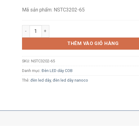
436,800₫.
Mã sản phẩm: NSTC3202-65
Đèn LED dây ngoài trời COB Nanoco NSTC3202-65 320
THÊM VÀO GIỎ HÀNG
SKU:
NSTC3202-65
Danh mục:
Đèn LED dây COB
Thẻ:
đèn led dây
,
đèn led dây nanoco