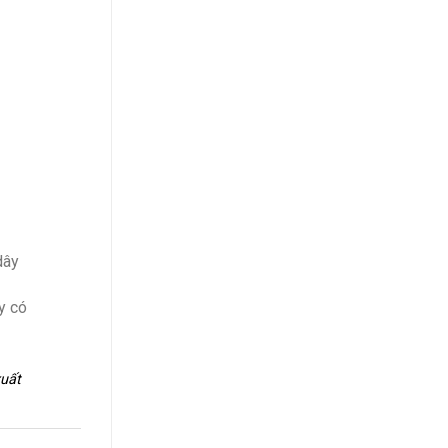
dây
y có
xuất