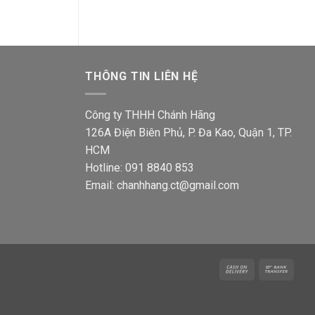
2,400₫.
122,400₫.
420,0
THÔNG TIN LIÊN HỆ
Công ty THHH Chánh Hãng
126A Điện Biên Phủ, P. Đa Kao, Quận 1, TP.
HCM
Hotline: 091 8840 853
Email: chanhhang.ct@gmail.com
Cash
Bank
On
Trans
Delivery