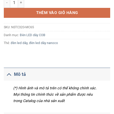
Khớp nối giữa Nanoco NSTC320-MC65 cho loại 320 LED/M COB 
THÊM VÀO GIỎ HÀNG
SKU:
NSTC320-MC65
Danh mục:
Đèn LED dây COB
Thẻ:
đèn led dây
,
đèn led dây nanoco
Mô tả
(*) Hình ảnh và mô tả trên có thể không chính xác.
Mọi thông tin chính thức về sản phẩm được nêu
trong Catalog của nhà sản xuất