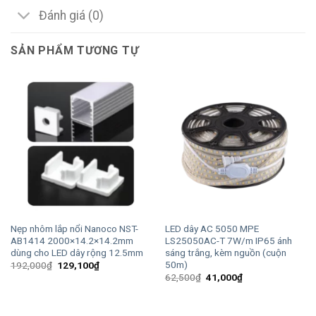
Đánh giá (0)
SẢN PHẨM TƯƠNG TỰ
Nẹp nhôm lắp nổi Nanoco NST-
LED dây AC 5050 MPE
AB1414 2000×14.2×14.2mm
LS25050AC-T 7W/m IP65 ánh
dùng cho LED dây rộng 12.5mm
sáng trắng, kèm nguồn (cuộn
50m)
Giá
Giá
192,000
₫
129,100
₫
gốc
hiện
Giá
Giá
62,500
₫
41,000
₫
là:
tại
gốc
hiện
192,000₫.
là:
là:
tại
129,100₫.
62,500₫.
là:
41,000₫.