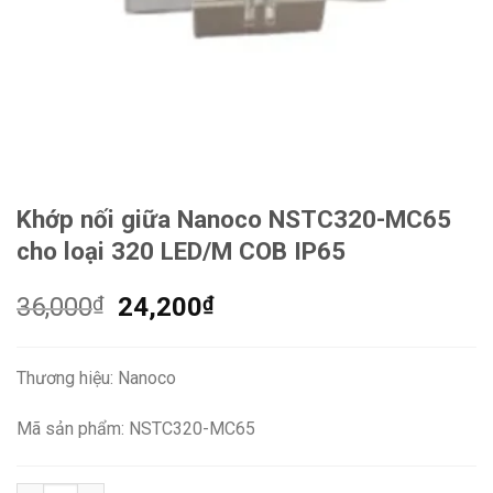
Khớp nối giữa Nanoco NSTC320-MC65
cho loại 320 LED/M COB IP65
Giá
Giá
36,000
₫
24,200
₫
gốc
hiện
là:
tại
Thương hiệu: Nanoco
36,000₫.
là:
24,200₫.
Mã sản phẩm: NSTC320-MC65