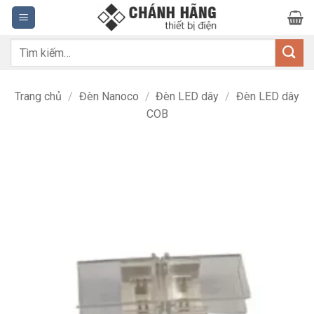
Bỏ
qua
nội
Tìm
dung
kiếm:
Trang chủ
/
Đèn Nanoco
/
Đèn LED dây
/
Đèn LED dây
COB