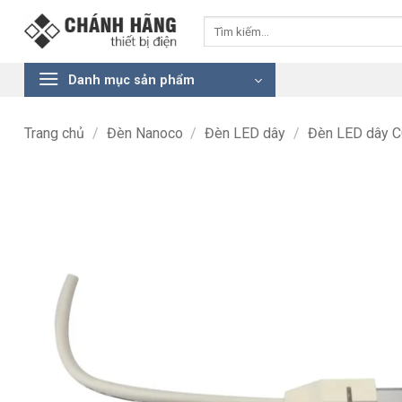
Bỏ
Tìm
qua
kiếm:
nội
dung
Danh mục sản phẩm
Trang chủ
/
Đèn Nanoco
/
Đèn LED dây
/
Đèn LED dây 