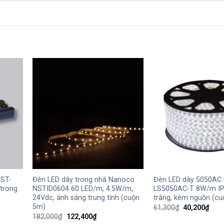
+
+
ST-
Đèn LED dây trong nhà Nanoco
Đèn LED dây 5050AC
trong
NSTID0604 60 LED/m, 4.5W/m,
LS5050AC-T 8W/m IP
24Vdc, ánh sáng trung tính (cuộn
trắng, kèm nguồn (c
5m)
Giá
Giá
61,300
₫
40,200
₫
gốc
hiện
Giá
Giá
182,000
₫
122,400
₫
là:
tại
gốc
hiện