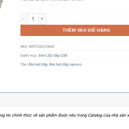
Khớp nối dây nguồn Nanoco NSTC320-CW65 cho loại 3
THÊM VÀO GIỎ HÀNG
SKU:
NSTC320-CW65
Danh mục:
Đèn LED dây COB
Thẻ:
đèn led dây
,
đèn led dây nanoco
hông tin chính thức về sản phẩm được nêu trong Catalog của nhà sản 