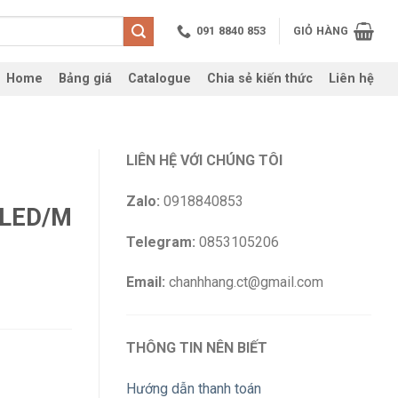
091 8840 853
GIỎ HÀNG
Home
Bảng giá
Catalogue
Chia sẻ kiến thức
Liên hệ
LIÊN HỆ VỚI CHÚNG TÔI
Zalo:
0918840853
 LED/M
Telegram:
0853105206
Email:
chanhhang.ct@gmail.com
THÔNG TIN NÊN BIẾT
Hướng dẫn thanh toán