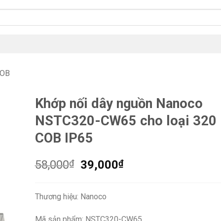
COB
Khớp nối dây nguồn Nanoco
NSTC320-CW65 cho loại 320
COB IP65
Giá
Giá
58,000
₫
39,000
₫
gốc
hiện
là:
tại
Thương hiệu: Nanoco
58,000₫.
là:
39,000₫.
Mã sản phẩm: NSTC320-CW65