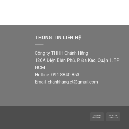
504,0
là:
tại
00₫.
420,000₫.
là:
282,300₫.
THÔNG TIN LIÊN HỆ
Công ty THHH Chánh Hãng
126A Điện Biên Phủ, P. Đa Kao, Quận 1, TP.
HCM
Hotline: 091 8840 853
Email: chanhhang.ct@gmail.com
Cash
Bank
On
Trans