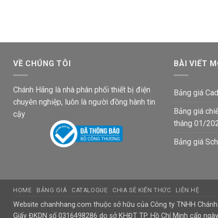
199,000₫.
là:
là:
tại
133,800
69,500₫.
là:
45,600₫.
VỀ CHÚNG TÔI
BÀI VIẾT M
Chánh Hãng là nhà phân phối thiết bị điện
Bảng giá Cad
chuyên nghiệp, luôn là người đồng hành tin
Bảng giá chi
cậy
tháng 01/20
Bảng giá Sch
HOME
BẢNG GIÁ
CATALOGUE
CHIA SẺ KIẾN THỨC
LIÊN HỆ
Website chanhhang.com thuộc sở hữu của Công ty TNHH Chán
Giấy ĐKDN số 0316498286 do sở KHĐT TP. Hồ Chí Minh cấp ngà