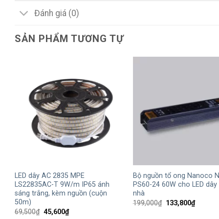
Đánh giá (0)
SẢN PHẨM TƯƠNG TỰ
+
+
LED dây AC 2835 MPE
Bộ nguồn tổ ong Nanoco N
LS22835AC-T 9W/m IP65 ánh
PS60-24 60W cho LED dây 
sáng trắng, kèm nguồn (cuộn
nhà
50m)
Giá
Giá
199,000
₫
133,800
₫
gốc
hiện
Giá
Giá
69,500
₫
45,600
₫
là:
tại
gốc
hiện