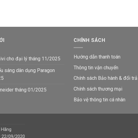
61,300₫.
là:
là:
tại
₫.
40,2
182,000₫.
là:
122,400₫.
ỚI
CHÍNH SÁCH
Hướng dẫn thanh toán
ivi cho đại lý tháng 11/2025
Thông tin vận chuyển
ếu sáng dân dụng Paragon
25
Chính sách Bảo hành & đổi trả
Chính sách thương mại
neider tháng 01/2025
Bảo vệ thông tin
cá nhân
h Hãng
y 22/09/2020