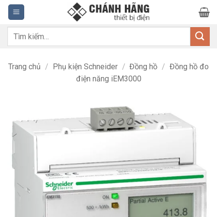
Bỏ
qua
nội
Tìm
dung
kiếm:
Trang chủ
/
Phụ kiện Schneider
/
Đồng hồ
/
Đồng hồ đo
điện năng iEM3000