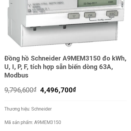
Đồng hồ Schneider A9MEM3150 đo kWh,
U, I, P, F, tích hợp sẵn biến dòng 63A,
Modbus
Giá
Giá
9,796,600
₫
4,496,700
₫
gốc
hiện
là:
tại
Thương hiệu: Schneider
9,796,600₫.
là:
4,496,700₫.
Mã sản phẩm: A9MEM3150