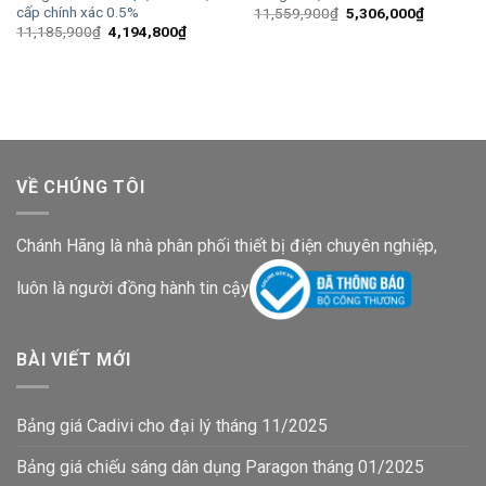
cấp chính xác 0.5%
Giá
Giá
11,559,900
₫
5,306,000
₫
gốc
hiện
Giá
Giá
11,185,900
₫
4,194,800
₫
là:
tại
gốc
hiện
11,559,900₫.
là:
là:
tại
5,306,00
11,185,900₫.
là:
4,194,800₫.
VỀ CHÚNG TÔI
Chánh Hãng là nhà phân phối thiết bị điện chuyên nghiệp,
luôn là người đồng hành tin cậy
BÀI VIẾT MỚI
Bảng giá Cadivi cho đại lý tháng 11/2025
Bảng giá chiếu sáng dân dụng Paragon tháng 01/2025