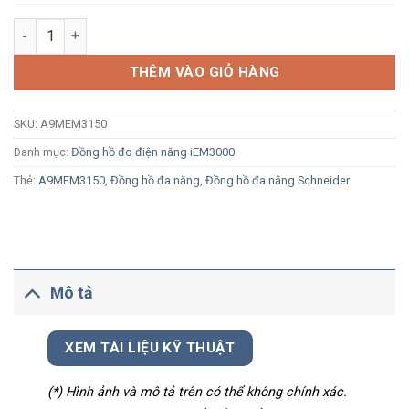
Đồng hồ Schneider A9MEM3150 đo kWh, U, I, P, F, tích hợp sẵ
THÊM VÀO GIỎ HÀNG
SKU:
A9MEM3150
Danh mục:
Đồng hồ đo điện năng iEM3000
Thẻ:
A9MEM3150
,
Đồng hồ đa năng
,
Đồng hồ đa năng Schneider
Mô tả
XEM TÀI LIỆU KỸ THUẬT
(*) Hình ảnh và mô tả trên có thể không chính xác.