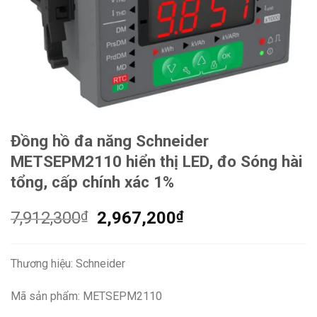
Đồng hồ đa năng Schneider
METSEPM2110 hiển thị LED, đo Sóng hài
tổng, cấp chính xác 1%
Giá
Giá
7,912,300
₫
2,967,200
₫
gốc
hiện
là:
tại
Thương hiệu: Schneider
7,912,300₫.
là:
2,967,200₫.
Mã sản phẩm: METSEPM2110