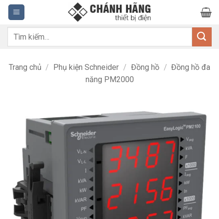
Bỏ
qua
nội
Tìm
dung
kiếm:
Trang chủ
/
Phụ kiện Schneider
/
Đồng hồ
/
Đồng hồ đa
năng PM2000