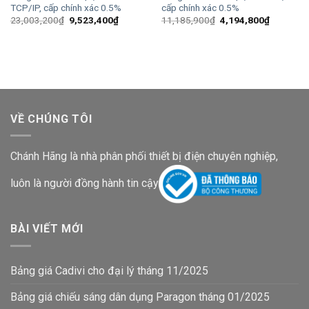
TCP/IP, cấp chính xác 0.5%
cấp chính xác 0.5%
Giá
Giá
Giá
Giá
23,003,200
₫
9,523,400
₫
11,185,900
₫
4,194,800
₫
gốc
hiện
gốc
hiện
là:
tại
là:
tại
23,003,200₫.
là:
11,185,900₫.
là:
9,523,400₫.
4,194,80
VỀ CHÚNG TÔI
Chánh Hãng là nhà phân phối thiết bị điện chuyên nghiệp,
luôn là người đồng hành tin cậy
BÀI VIẾT MỚI
Bảng giá Cadivi cho đại lý tháng 11/2025
Bảng giá chiếu sáng dân dụng Paragon tháng 01/2025