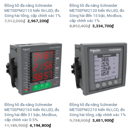
Đồng hồ đa năng Schneider
Đồng hồ đa năng Schneider
METSEPM2110 hiển thị LED, đo
METSEPM2120 hiển thị LED, đo
Sóng hài tổng, cấp chính xác 1%
Sóng hài đến 15 bậc, Modbus,
cấp chính xác 1%
Giá
Giá
7,912,300
₫
2,967,200
₫
gốc
hiện
Giá
Giá
8,892,400
₫
3,334,700
₫
là:
tại
gốc
hiện
7,912,300₫.
là:
là:
tại
2,967,200₫.
8,892,400₫.
là:
3,334,700
Đồng hồ đa năng Schneider
Đồng hồ đa năng Schneider
METSEPM2130 hiển thị LED, đo
METSEPM2210 hiển thị LCD, đo
Sóng hài đến 31 bậc, Modbus,
Sóng hài tổng, cấp chính xác 1%
cấp chính xác 0.5%
Giá
Giá
9,738,300
₫
3,651,900
₫
gốc
hiện
Giá
Giá
11,185,900
₫
4,194,800
₫
là:
tại
gốc
hiện
9,738,300₫.
là:
là:
tại