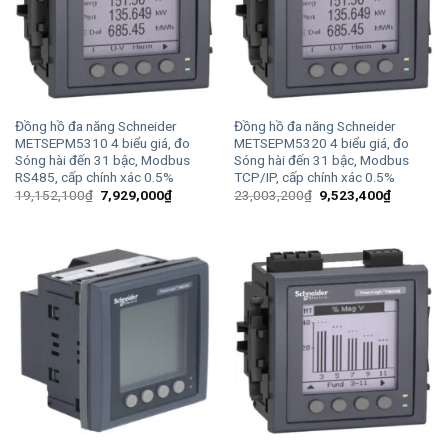
Đồng hồ đa năng Schneider
Đồng hồ đa năng Schneider
METSEPM5310 4 biểu giá, đo
METSEPM5320 4 biểu giá, đo
Sóng hài đến 31 bậc, Modbus
Sóng hài đến 31 bậc, Modbus
RS485, cấp chính xác 0.5%
TCP/IP, cấp chính xác 0.5%
Giá
Giá
Giá
Giá
19,152,100
₫
7,929,000
₫
23,003,200
₫
9,523,400
₫
gốc
hiện
gốc
hiện
là:
tại
là:
tại
19,152,100₫.
là:
23,003,200₫.
là:
7,929,000₫.
9,523,40