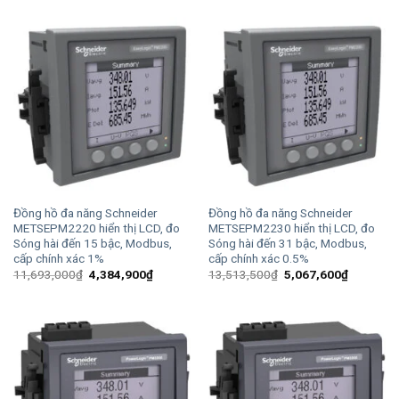
3,651,900
11,185,900₫.
là:
4,194,800₫.
Đồng hồ đa năng Schneider
Đồng hồ đa năng Schneider
METSEPM2220 hiển thị LCD, đo
METSEPM2230 hiển thị LCD, đo
Sóng hài đến 15 bậc, Modbus,
Sóng hài đến 31 bậc, Modbus,
cấp chính xác 1%
cấp chính xác 0.5%
Giá
Giá
Giá
Giá
11,693,000
₫
4,384,900
₫
13,513,500
₫
5,067,600
₫
gốc
hiện
gốc
hiện
là:
tại
là:
tại
11,693,000₫.
là:
13,513,500₫.
là:
4,384,900₫.
5,067,60