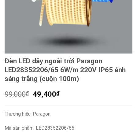
Đèn LED dây ngoài trời Paragon
LED28352206/65 6W/m 220V IP65 ánh
sáng trắng (cuộn 100m)
Giá
Giá
99,000
₫
49,400
₫
gốc
hiện
là:
tại
Thương hiệu: Paragon
99,000₫.
là:
49,400₫.
Mã sản phẩm: LED28352206/65