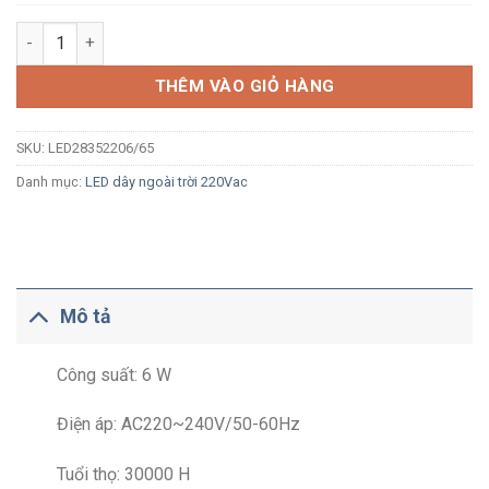
Đèn LED dây ngoài trời Paragon LED28352206/65 6W/m 220V IP
THÊM VÀO GIỎ HÀNG
SKU:
LED28352206/65
Danh mục:
LED dây ngoài trời 220Vac
Mô tả
Công suất: 6 W
Điện áp: AC220~240V/50-60Hz
Tuổi thọ: 30000 H