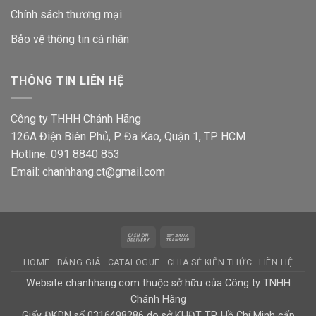
Chính sách thương mại
Bảo vệ thông tin
cá nhân
THÔNG TIN LIÊN HỆ
Công ty THHH Chánh Hãng
126A Điện Biên Phủ, P. Đa Kao, Quận 1, TP. HCM
Hotline: 091 8840 853
Email: chanhhang.ct@gmail.com
Cash
Bank
On
Transfer
HOME
BẢNG GIÁ
CATALOGUE
CHIA SẺ KIẾN THỨC
LIÊN HỆ
Delivery
Website chanhhang.com thuộc sở hữu của Công ty TNHH
Chánh Hãng
Giấy ĐKDN số 0316498286 do sở KHĐT TP. Hồ Chí Minh cấp