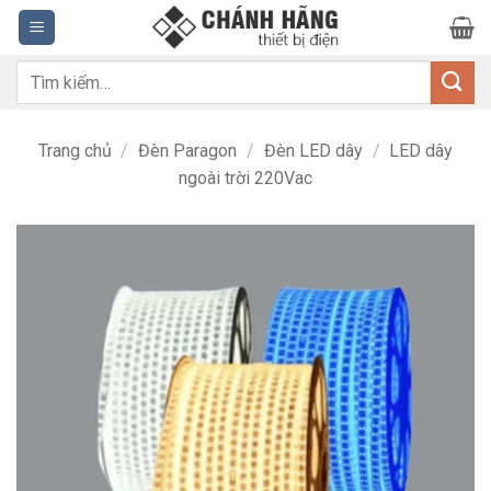
Bỏ
qua
nội
Tìm
dung
kiếm:
Trang chủ
/
Đèn Paragon
/
Đèn LED dây
/
LED dây
ngoài trời 220Vac