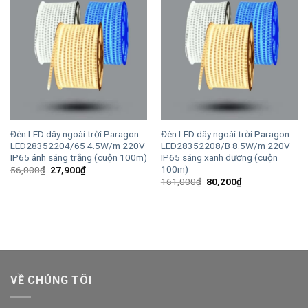
Đèn LED dây ngoài trời Paragon
Đèn LED dây ngoài trời Paragon
LED28352204/65 4.5W/m 220V
LED28352208/B 8.5W/m 220V
IP65 ánh sáng trắng (cuộn 100m)
IP65 sáng xanh dương (cuộn
100m)
Giá
Giá
56,000
₫
27,900
₫
gốc
hiện
Giá
Giá
161,000
₫
80,200
₫
là:
tại
gốc
hiện
56,000₫.
là:
là:
tại
27,900₫.
161,000₫.
là:
80,200₫.
VỀ CHÚNG TÔI