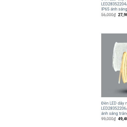
LED28352204
IP65 ánh sán
Giá
56,000
₫
27,9
gốc
là:
56,0
+
Đèn LED dây n
LED28352206
ánh sáng trắ
Giá
99,000
₫
49,4
gốc
là: