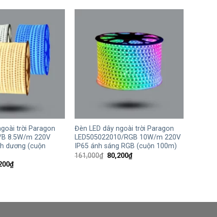
00₫.
là:
99,000₫.
là:
49,400₫.
49,400₫.
+
goài trời Paragon
Đèn LED dây ngoài trời Paragon
/B 8.5W/m 220V
LED505022010/RGB 10W/m 220V
nh dương (cuộn
IP65 ánh sáng RGB (cuộn 100m)
Giá
Giá
161,000
₫
80,200
₫
gốc
hiện
Giá
200
₫
là:
tại
hiện
161,000₫.
là:
tại
80,200₫.
,000₫.
là:
80,200₫.