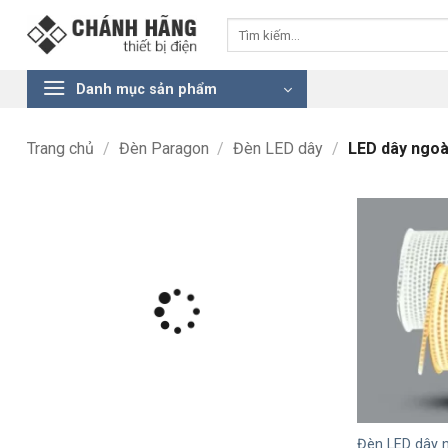
Bỏ
Tìm
qua
kiếm:
nội
dung
Danh mục sản phẩm
Trang chủ
/
Đèn Paragon
/
Đèn LED dây
/
LED dây ngoài
+
Đèn LED dây n