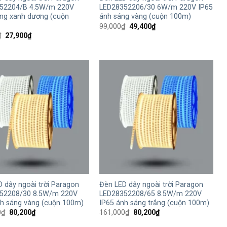
52204/B 4.5W/m 220V
LED28352206/30 6W/m 220V IP65
áng xanh dương (cuộn
ánh sáng vàng (cuộn 100m)
Giá
Giá
99,000
₫
49,400
₫
gốc
hiện
Giá
Giá
₫
27,900
₫
là:
tại
gốc
hiện
99,000₫.
là:
là:
tại
49,400₫.
56,000₫.
là:
27,900₫.
+
 dây ngoài trời Paragon
Đèn LED dây ngoài trời Paragon
52208/30 8.5W/m 220V
LED28352208/65 8.5W/m 220V
nh sáng vàng (cuộn 100m)
IP65 ánh sáng trắng (cuộn 100m)
Giá
Giá
Giá
Giá
0
₫
80,200
₫
161,000
₫
80,200
₫
gốc
hiện
gốc
hiện
là:
tại
là:
tại