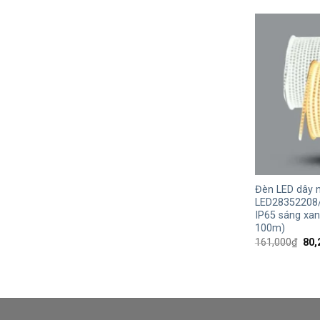
99,0
+
Đèn LED dây n
LED28352208
IP65 sáng xa
100m)
Giá
161,000
₫
80,
gốc
là:
161