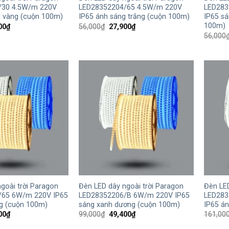
/30 4.5W/m 220V
LED28352204/65 4.5W/m 220V
LED283
g vàng (cuộn 100m)
IP65 ánh sáng trắng (cuộn 100m)
IP65 s
100m)
Giá
Giá
Giá
00
₫
56,000
₫
27,900
₫
hiện
gốc
hiện
56,000
tại
là:
tại
00₫.
là:
56,000₫.
là:
27,900₫.
27,900₫.
+
+
goài trời Paragon
Đèn LED dây ngoài trời Paragon
Đèn LED
/65 6W/m 220V IP65
LED28352206/B 6W/m 220V IP65
LED283
ng (cuộn 100m)
sáng xanh dương (cuộn 100m)
IP65 á
Giá
Giá
Giá
00
₫
99,000
₫
49,400
₫
161,00
hiện
gốc
hiện
tại
là:
tại