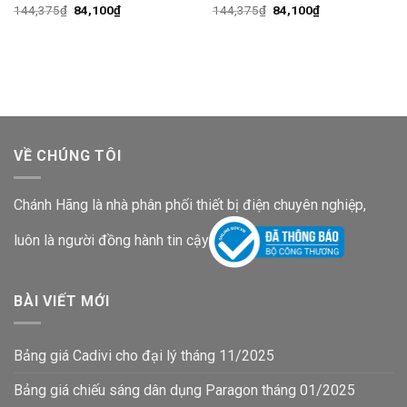
Giá
Giá
Giá
Giá
144,375
₫
84,100
₫
144,375
₫
84,100
₫
gốc
hiện
gốc
hiện
là:
tại
là:
tại
144,375₫.
là:
144,375₫.
là:
84,100₫.
84,100₫.
VỀ CHÚNG TÔI
Chánh Hãng là nhà phân phối thiết bị điện chuyên nghiệp,
luôn là người đồng hành tin cậy
BÀI VIẾT MỚI
Bảng giá Cadivi cho đại lý tháng 11/2025
Bảng giá chiếu sáng dân dụng Paragon tháng 01/2025