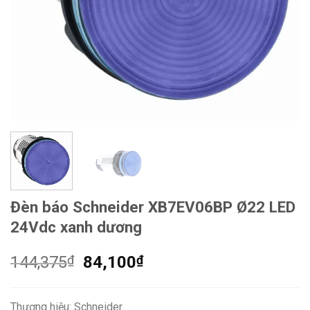
Đèn báo Schneider XB7EV06BP Ø22 LED
24Vdc xanh dương
Giá
Giá
144,375
₫
84,100
₫
gốc
hiện
là:
tại
Thương hiệu: Schneider