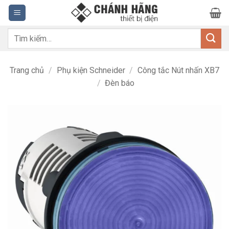
Bỏ
qua
nội
Tìm
dung
kiếm:
Trang chủ
/
Phụ kiện Schneider
/
Công tắc Nút nhấn XB7
/
Đèn báo