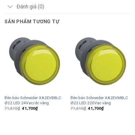
Đánh giá (0)
SẢN PHẨM TƯƠNG TỰ
Đèn báo Schneider XA2EVB8LC
Đèn báo Schneider XA2EVM8LC
Ø22 LED 24Vac/dc vàng
Ø22 LED 220Vac vàng
Giá
Giá
Giá
Giá
71,610
₫
41,700
₫
71,610
₫
41,700
₫
gốc
hiện
gốc
hiện
là:
tại
là:
tại
71,610₫.
là:
71,610₫.
là:
41,700₫.
41,700₫.