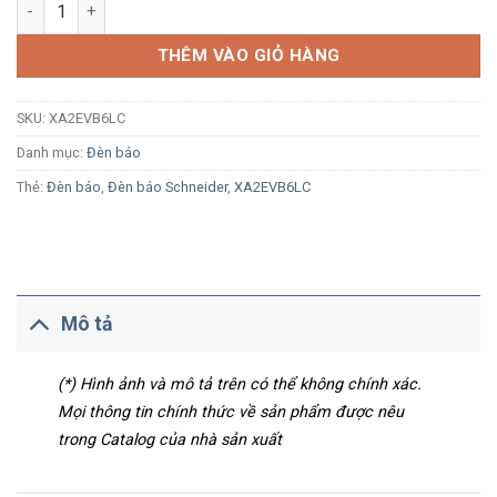
Đèn báo Schneider XA2EVB6LC Ø22 LED 24Vac/dc xanh dương 
THÊM VÀO GIỎ HÀNG
SKU:
XA2EVB6LC
Danh mục:
Đèn báo
Thẻ:
Đèn báo
,
Đèn báo Schneider
,
XA2EVB6LC
Mô tả
(*) Hình ảnh và mô tả trên có thể không chính xác.
Mọi thông tin chính thức về sản phẩm được nêu
trong Catalog của nhà sản xuất