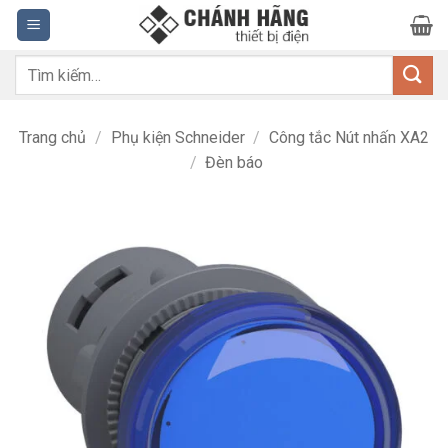
Bỏ
qua
nội
Tìm
dung
kiếm:
Trang chủ
/
Phụ kiện Schneider
/
Công tắc Nút nhấn XA2
/
Đèn báo