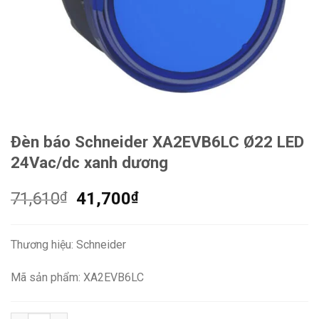
Đèn báo Schneider XA2EVB6LC Ø22 LED
24Vac/dc xanh dương
Giá
Giá
71,610
₫
41,700
₫
gốc
hiện
là:
tại
Thương hiệu: Schneider
71,610₫.
là:
41,700₫.
Mã sản phẩm: XA2EVB6LC