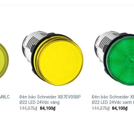
+
+
VM8LC
Đèn báo Schneider XB7EV05BP
Đèn báo Schneider 
Ø22 LED 24Vdc vàng
Ø22 LED 24Vdc xanh 
Giá
Giá
Giá
Giá
144,375
₫
84,100
₫
144,375
₫
84,100
₫
gốc
hiện
gốc
hiệ
là:
tại
là:
tại
144,375₫.
là:
144,375₫.
là:
84,100₫.
84,