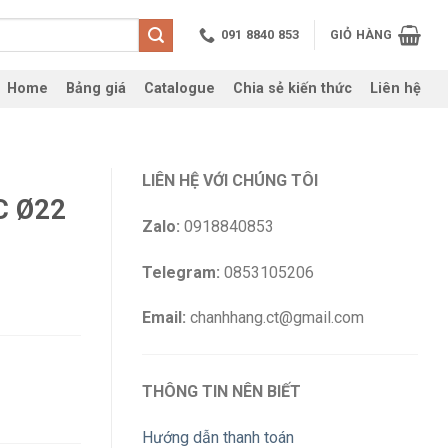
091 8840 853
GIỎ HÀNG
Home
Bảng giá
Catalogue
Chia sẻ kiến thức
Liên hệ
LIÊN HỆ VỚI CHÚNG TÔI
C Ø22
Zalo:
0918840853
Telegram:
0853105206
Email:
chanhhang.ct@gmail.com
THÔNG TIN NÊN BIẾT
Hướng dẫn thanh toán