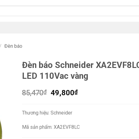
/
Đèn báo
Đèn báo Schneider XA2EVF8L
LED 110Vac vàng
Giá
Giá
85,470
₫
49,800
₫
gốc
hiện
là:
tại
Thương hiệu: Schneider
85,470₫.
là:
49,800₫.
Mã sản phẩm: XA2EVF8LC