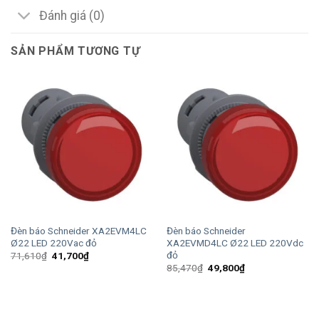
Đánh giá (0)
SẢN PHẨM TƯƠNG TỰ
Đèn báo Schneider XA2EVM4LC
Đèn báo Schneider
Ø22 LED 220Vac đỏ
XA2EVMD4LC Ø22 LED 220Vdc
đỏ
Giá
Giá
71,610
₫
41,700
₫
gốc
hiện
Giá
Giá
85,470
₫
49,800
₫
là:
tại
gốc
hiện
71,610₫.
là:
là:
tại
41,700₫.
85,470₫.
là:
49,800₫.