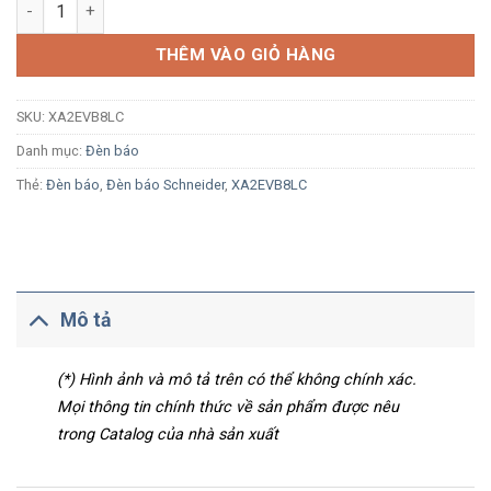
Đèn báo Schneider XA2EVB8LC Ø22 LED 24Vac/dc vàng số lượ
THÊM VÀO GIỎ HÀNG
SKU:
XA2EVB8LC
Danh mục:
Đèn báo
Thẻ:
Đèn báo
,
Đèn báo Schneider
,
XA2EVB8LC
Mô tả
(*) Hình ảnh và mô tả trên có thể không chính xác.
Mọi thông tin chính thức về sản phẩm được nêu
trong Catalog của nhà sản xuất