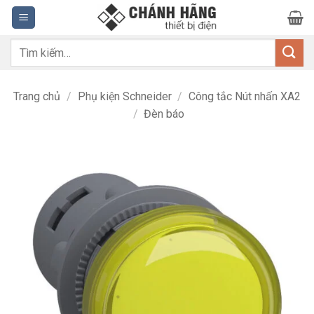
Bỏ
qua
nội
Tìm
dung
kiếm:
Trang chủ
/
Phụ kiện Schneider
/
Công tắc Nút nhấn XA2
/
Đèn báo