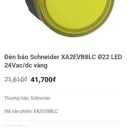
Đèn báo Schneider XA2EVB8LC Ø22 LED
24Vac/dc vàng
Giá
Giá
71,610
₫
41,700
₫
gốc
hiện
là:
tại
Thương hiệu: Schneider
71,610₫.
là:
41,700₫.
Mã sản phẩm: XA2EVB8LC