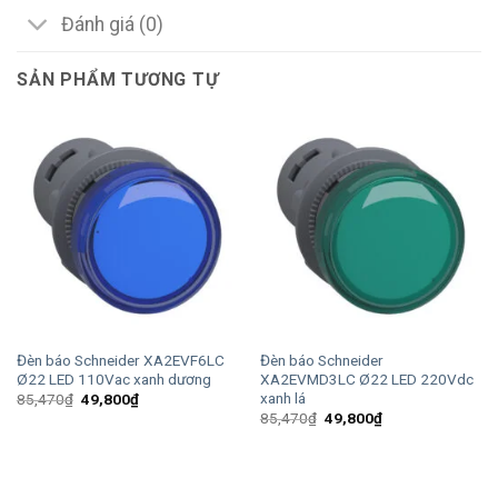
Đánh giá (0)
SẢN PHẨM TƯƠNG TỰ
Đèn báo Schneider XA2EVF6LC
Đèn báo Schneider
Ø22 LED 110Vac xanh dương
XA2EVMD3LC Ø22 LED 220Vdc
xanh lá
Giá
Giá
85,470
₫
49,800
₫
gốc
hiện
Giá
Giá
85,470
₫
49,800
₫
là:
tại
gốc
hiện
85,470₫.
là:
là:
tại
49,800₫.
85,470₫.
là:
49,800₫.