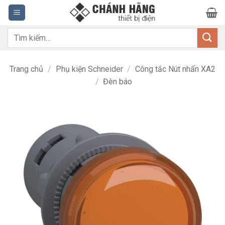
Bỏ
qua
nội
Tìm
dung
kiếm:
Trang chủ
/
Phụ kiện Schneider
/
Công tắc Nút nhấn XA2
/
Đèn báo