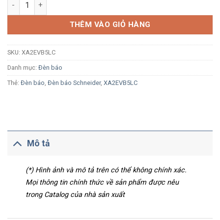
Đèn báo Schneider XA2EVB5LC Ø22 LED 24Vac/dc cam số lượ
THÊM VÀO GIỎ HÀNG
SKU:
XA2EVB5LC
Danh mục:
Đèn báo
Thẻ:
Đèn báo
,
Đèn báo Schneider
,
XA2EVB5LC
Mô tả
(*) Hình ảnh và mô tả trên có thể không chính xác.
Mọi thông tin chính thức về sản phẩm được nêu
trong Catalog của nhà sản xuất