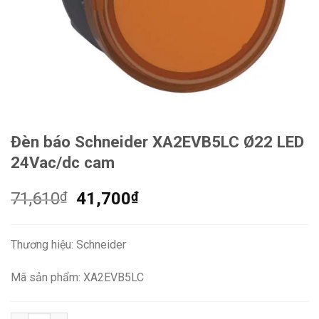
Đèn báo Schneider XA2EVB5LC Ø22 LED
24Vac/dc cam
Giá
Giá
71,610
₫
41,700
₫
gốc
hiện
là:
tại
Thương hiệu: Schneider
71,610₫.
là:
41,700₫.
Mã sản phẩm: XA2EVB5LC