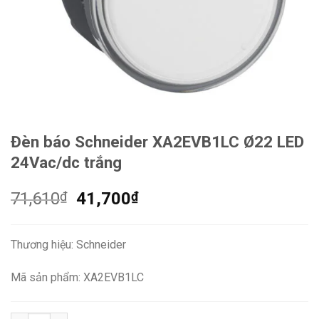
Đèn báo Schneider XA2EVB1LC Ø22 LED
24Vac/dc trắng
Giá
Giá
71,610
₫
41,700
₫
gốc
hiện
là:
tại
Thương hiệu: Schneider
71,610₫.
là:
41,700₫.
Mã sản phẩm: XA2EVB1LC