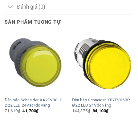
Đánh giá (0)
SẢN PHẨM TƯƠNG TỰ
Đèn báo Schneider XA2EVB8LC
Đèn báo Schneider XB7EV05BP
Ø22 LED 24Vac/dc vàng
Ø22 LED 24Vdc vàng
Giá
Giá
Giá
Giá
71,610
₫
41,700
₫
144,375
₫
84,100
₫
gốc
hiện
gốc
hiện
là:
tại
là:
tại
71,610₫.
là:
144,375₫.
là:
41,700₫.
84,100₫.