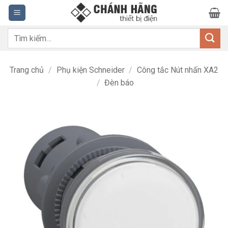
Bỏ
qua
nội
Tìm
dung
kiếm:
Trang chủ
/
Phụ kiện Schneider
/
Công tắc Nút nhấn XA2
/
Đèn báo