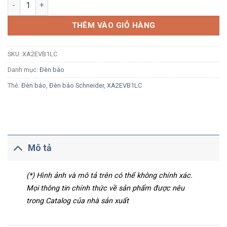
Đèn báo Schneider XA2EVB1LC Ø22 LED 24Vac/dc trắng số lư
THÊM VÀO GIỎ HÀNG
SKU:
XA2EVB1LC
Danh mục:
Đèn báo
Thẻ:
Đèn báo
,
Đèn báo Schneider
,
XA2EVB1LC
Mô tả
(*) Hình ảnh và mô tả trên có thể không chính xác.
Mọi thông tin chính thức về sản phẩm được nêu
trong Catalog của nhà sản xuất