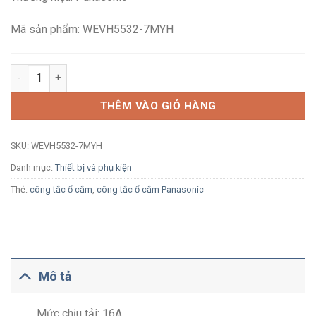
73,000₫.
là:
48,300₫.
Mã sản phẩm: WEVH5532-7MYH
Công tắc 2 chiều Panasonic WEVH5532-7MYH xám ánh kim bắt ví
THÊM VÀO GIỎ HÀNG
SKU:
WEVH5532-7MYH
Danh mục:
Thiết bị và phụ kiện
Thẻ:
công tắc ổ cắm
,
công tắc ổ cắm Panasonic
Mô tả
Mức chịu tải: 16A