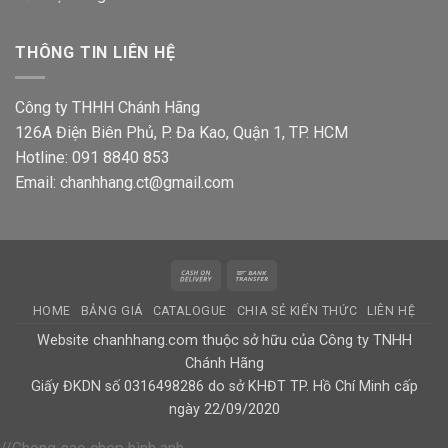
THÔNG TIN LIÊN HỆ
Công ty THHH Chánh Hãng
126A Điện Biên Phủ, P. Đa Kao, Quận 1, TP. HCM
Hotline: 091 8840 853
Email: chanhhang.ct@gmail.com
Cash
Bank
On
Transfer
HOME
BẢNG GIÁ
CATALOGUE
CHIA SẺ KIẾN THỨC
LIÊN HỆ
Delivery
Website chanhhang.com thuộc sở hữu của Công ty TNHH
Chánh Hãng
Giấy ĐKDN số 0316498286 do sở KHĐT TP. Hồ Chí Minh cấp
ngày 22/09/2020