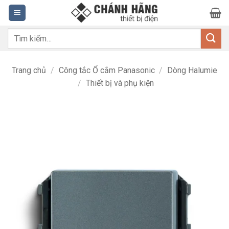
Bỏ
qua
nội
Tìm
dung
kiếm:
Trang chủ
/
Công tắc Ổ cắm Panasonic
/
Dòng Halumie
/
Thiết bị và phụ kiện