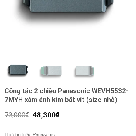
Công tắc 2 chiều Panasonic WEVH5532-
7MYH xám ánh kim bắt vít (size nhỏ)
Giá
Giá
73,000
₫
48,300
₫
gốc
hiện
là:
tại
Thương hiệu: Panasonic