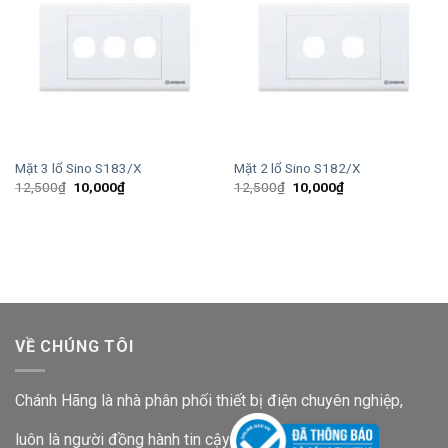
Mặt 3 lổ Sino S183/X
Mặt 2 lổ Sino S182/X
Giá
Giá
Giá
Giá
12,500
₫
10,000
₫
12,500
₫
10,000
₫
gốc
hiện
gốc
hiện
là:
tại
là:
tại
12,500₫.
là:
12,500₫.
là:
10,000₫.
10,000₫.
VỀ CHÚNG TÔI
Chánh Hãng là nhà phân phối thiết bị điện chuyên nghiệp,
luôn là người đồng hành tin cậy